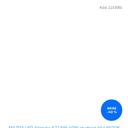
Kód:
1153091
49 Kč
–40 %
MAZDA LED žárovka E27 6W 40W studená bílá 6500K