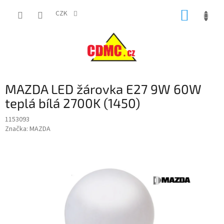
Přejít
NÁKUP
na
CZK
obsah
KOŠÍK
MAZDA LED žárovka E27 9W 60W
teplá bílá 2700K (1450)
1153093
Značka:
MAZDA