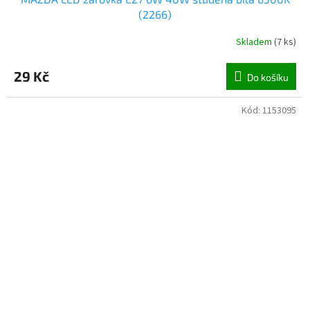
(2266)
Skladem
(
7 ks
)
29 Kč
Do košíku
Kód:
1153095