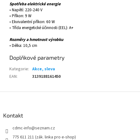
Spotřeba elektrické energie
• Napětí: 220-240 V
• Příkon: 9 W
• Ekvivalentní příkon: 60 W
• Třída energetické účinnosti (EEL): A+
Rozměry a hmotnost výrobku
• Délka: 10,5 cm
Doplňkové parametry
Kategorie
:
Akce, sleva
EAN
:
3139188161450
Z
á
p
a
Kontakt
t
cdmc-info
@
seznam.cz
í
775 611 211 (zák. linka pro e-shop)