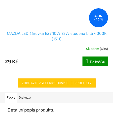
49 Kč
–40 %
MAZDA LED žárovka E27 10W 75W studená bílá 4000K
(1511)
Skladem
(
6 ks
)
29 Kč
Do košíku
ZOBRAZIT VŠECHNY SOUVISEJÍCÍ PRODUKTY
Popis
Diskuze
Detailní popis produktu