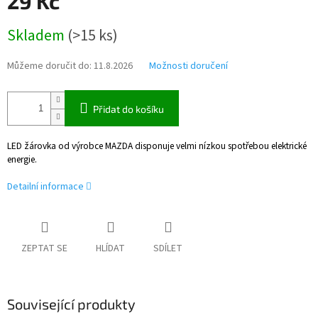
29 Kč
Měrná
Skladem
(
>15 ks
)
cena:
Můžeme doručit do:
11.8.2026
Možnosti doručení
Přidat do košíku
LED žárovka od výrobce MAZDA disponuje velmi nízkou spotřebou elektrické
energie.
Detailní informace
ZEPTAT SE
HLÍDAT
SDÍLET
Související produkty