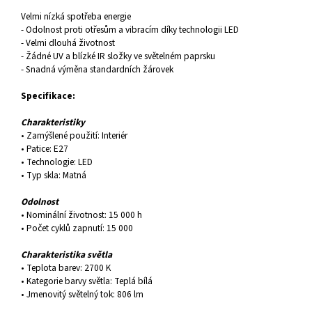
Velmi nízká spotřeba energie
- Odolnost proti otřesům a vibracím díky technologii LED
- Velmi dlouhá životnost
- Žádné UV a blízké IR složky ve světelném paprsku
- Snadná výměna standardních žárovek
Specifikace:
Charakteristiky
• Zamýšlené použití: Interiér
• Patice: E27
• Technologie: LED
• Typ skla: Matná
Odolnost
• Nominální životnost: 15 000 h
• Počet cyklů zapnutí: 15 000
Charakteristika světla
• Teplota barev: 2700 K
• Kategorie barvy světla: Teplá bílá
• Jmenovitý světelný tok: 806 lm