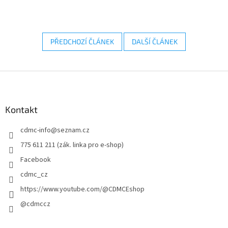
PŘEDCHOZÍ ČLÁNEK
DALŠÍ ČLÁNEK
Z
á
p
a
Kontakt
t
cdmc-info
@
seznam.cz
í
775 611 211 (zák. linka pro e-shop)
Facebook
cdmc_cz
https://www.youtube.com/@CDMCEshop
@cdmccz