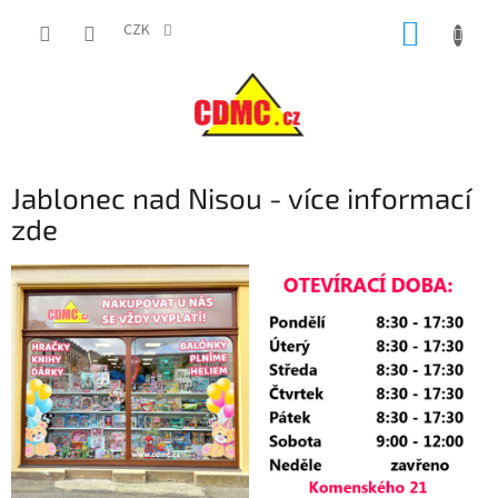
Přejít
NÁKUP
na
CZK
obsah
KOŠÍK
Jablonec nad Nisou - více informací
zde