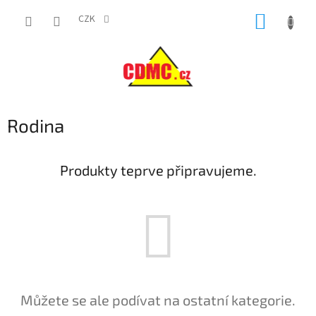
Přejít
NÁKUP
na
CZK
obsah
KOŠÍK
Rodina
Produkty teprve připravujeme.
Můžete se ale podívat na ostatní kategorie.