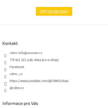
ZPĚT DO OBCHODU
Z
á
p
a
Kontakt
t
cdmc-info
@
seznam.cz
í
775 611 211 (zák. linka pro e-shop)
Facebook
cdmc_cz
https://www.youtube.com/@CDMCEshop
@cdmccz
Informace pro Vás