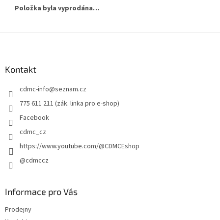
Položka byla vyprodána…
Z
á
p
a
Kontakt
t
cdmc-info
@
seznam.cz
í
775 611 211 (zák. linka pro e-shop)
Facebook
cdmc_cz
https://www.youtube.com/@CDMCEshop
@cdmccz
Informace pro Vás
Prodejny