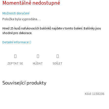
Momentálně nedostupné
cena:
Možnosti doručení
Položka byla vyprodána…
Hned 25 kusů nafukovacích balónků najdete v tomto balení. Balónky jsou
vhodné pro dekorace.
Detailní informace
ZEPTAT SE
HLÍDAT
SDÍLET
Související produkty
Kód:
1158236