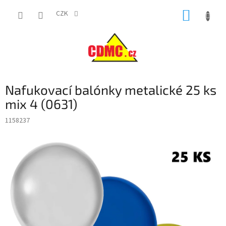
Přejít
NÁKUP
na
CZK
obsah
KOŠÍK
Nafukovací balónky metalické 25 ks
mix 4 (0631)
1158237