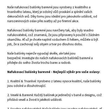
Naše nafukovací balónky barevné jsou vyrobeny z kvalitního a
trvanlivého latexu, který je odolný vůči praskání a splnění vašich
dekoračních snů. Díky tomu jsou ideální pro jakoukoliv událost, od
narozeninových oslav přes svatby až po firemní akce.
Nafukovací balónky barevné jsou navrženy tak, aby byly snadno
nafukovatelné, což znamená, že jsou připraveny k použití v žádném
okamžiku. Ať už je chcete naplnit vzduchem či héliem, můžete si být
jisti, že si zachovají svůj objem a tvar po dlouhou dobu.
Naše balónky nejenže vypadají skvěle, ale také jsou
bezpečné.
Investujte do našich nafukovacích balónků barevné a
přidejte do svého života trochu barev a radosti.
Nafukovací balónky barevné - Nejlepší výběr pro vaše oslavy:
1. Kvalitní & Trvanlivé: Vyrobeno z latexu vysoce kvalitní, naše balónky
jsou odolné a dlouhotrvající.
2. Veselé & Barevné: Každý balónek je jedinečný v barvě a designu, což
přidává veselí a živost k jakékoli události.
3. Snadno nafukovatelné: Naše balónky jsou snadno nafukovatelné, ať