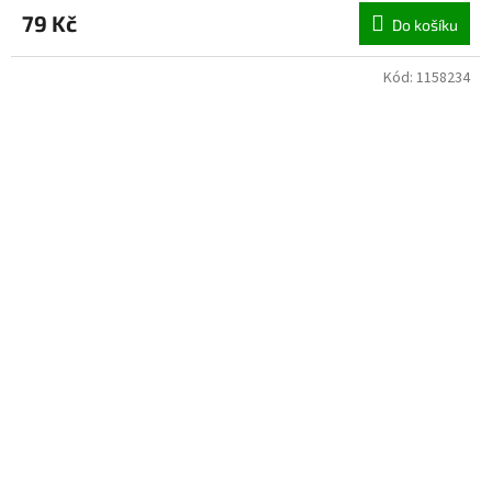
79 Kč
Do košíku
Kód:
1158234