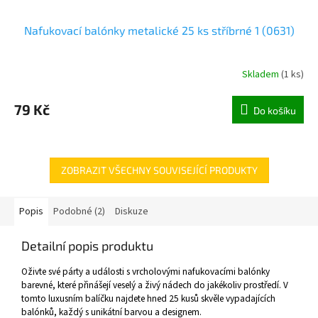
Nafukovací balónky metalické 25 ks stříbrné 1 (0631)
Skladem
(
1 ks
)
79 Kč
Do košíku
ZOBRAZIT VŠECHNY SOUVISEJÍCÍ PRODUKTY
Popis
Podobné (2)
Diskuze
Detailní popis produktu
Oživte své párty a události s vrcholovými nafukovacími balónky
barevné, které přinášejí veselý a živý nádech do jakékoliv prostředí. V
tomto luxusním balíčku najdete hned 25 kusů skvěle vypadajících
balónků, každý s unikátní barvou a designem.