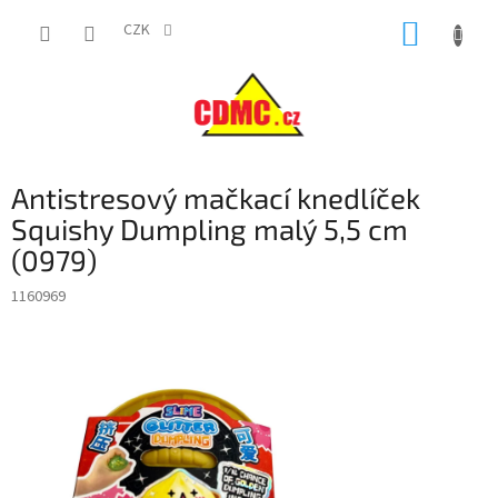
Přejít
NÁKUP
na
CZK
obsah
KOŠÍK
Antistresový mačkací knedlíček
Squishy Dumpling malý 5,5 cm
(0979)
1160969