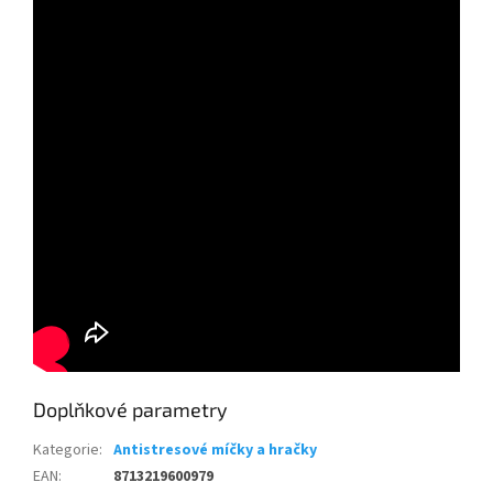
Doplňkové parametry
Kategorie
:
Antistresové míčky a hračky
EAN
:
8713219600979