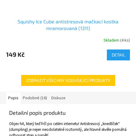
Squishy Ice Cube antistresová mačkací kostka
mramorovaná (1311)
Skladem
(
4 ks
)
149 Kč
DETAIL
ZOBRAZIT VŠECHNY SOUVISEJÍCÍ PRODUKTY
Popis
Podobné (16)
Diskuze
Detailní popis produktu
Objev hit, který teď frčí po celém internetu! Antistresový „knedlíček“
(dumpling) je nejen neodolatelně roztomilý, ale hlavně skvěle pomáhá
odbourat stres a napětí.