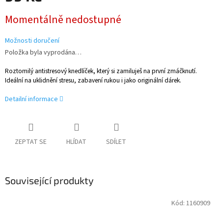
Měrná
Momentálně nedostupné
cena:
Možnosti doručení
Položka byla vyprodána…
Roztomilý antistresový knedlíček, který si zamiluješ na první zmáčknutí.
Ideální na uklidnění stresu, zabavení rukou i jako originální dárek.
Detailní informace
ZEPTAT SE
HLÍDAT
SDÍLET
Související produkty
Kód:
1160909