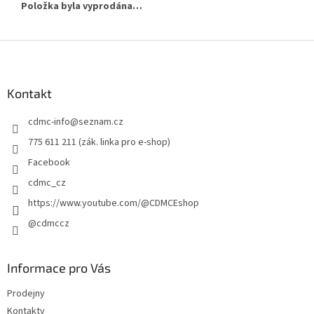
Položka byla vyprodána…
Z
á
p
a
Kontakt
t
cdmc-info
@
seznam.cz
í
775 611 211 (zák. linka pro e-shop)
Facebook
cdmc_cz
https://www.youtube.com/@CDMCEshop
@cdmccz
Informace pro Vás
Prodejny
Kontakty