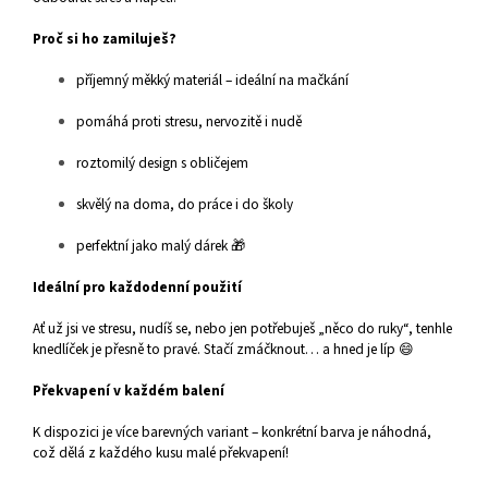
Proč si ho zamiluješ?
příjemný měkký materiál – ideální na mačkání
pomáhá proti stresu, nervozitě i nudě
roztomilý design s obličejem
skvělý na doma, do práce i do školy
perfektní jako malý dárek 🎁
Ideální pro každodenní použití
Ať už jsi ve stresu, nudíš se, nebo jen potřebuješ „něco do ruky“, tenhle
knedlíček je přesně to pravé. Stačí zmáčknout… a hned je líp 😄
Překvapení v každém balení
K dispozici je více barevných variant – konkrétní barva je náhodná,
což dělá z každého kusu malé překvapení!