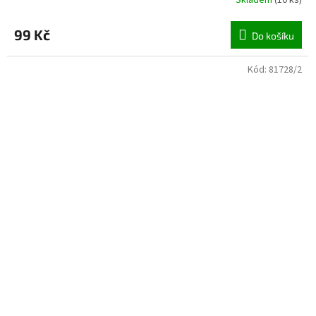
Skladem
(
10 ks
)
99 Kč
Do košíku
Kód:
81728/2