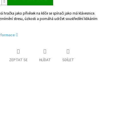
vá hračka jako přívěsek na klíče se spínači jako má klávesnice.
zmírnění stresu, úzkosti a pomáhá udržet soustředění klikáním
informace
ZEPTAT SE
HLÍDAT
SDÍLET