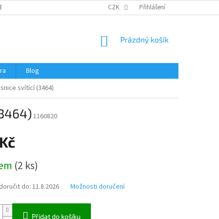
ERTIFIKÁTY A NÁVODY
OBCHODNÍ PODMÍNKY
CZK
Přihlášení
OCHRANA OSOBNÍCH 
NÁKUPNÍ
Prázdný košík
KOŠÍK
ra
Blog
snice svítící (3464)
(3464)
1160820
 Kč
dem
(
2 ks
)
oručit do:
11.8.2026
Možnosti doručení
Přidat do košíku