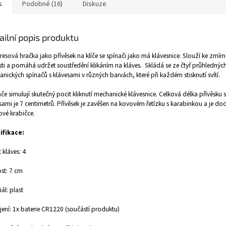
s
Podobné (16)
Diskuze
ailní popis produktu
tresová hračka jako přívěsek na klíče se spínači jako má klávesnice. Slouží ke zmírně
ti a pomáhá udržet soustředění klikáním na kláves. Skládá se ze čtyř průhlednýc
nických spínačů s klávesami v různých barvách, které při každém stisknutí svítí.
če simulují skutečný pocit kliknutí mechanické klávesnice. Celková délka přívěsku s
sami je 7 centimetrů. Přívěsek je zavěšen na kovovém řetízku s karabinkou a je do
ové krabičce.
ifikace:
 kláves: 4
ost: 7 cm
iál: plast
ení: 1x baterie CR1220 (součástí produktu)