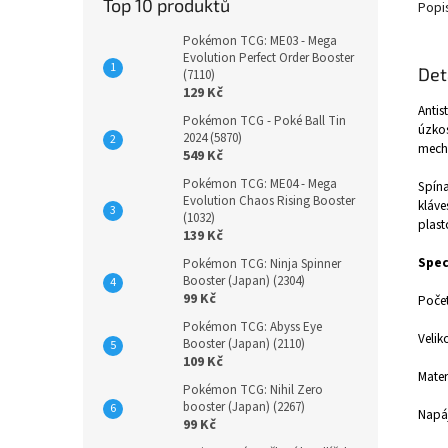
Top 10 produktů
Popi
Pokémon TCG: ME03 - Mega
Evolution Perfect Order Booster
Det
(7110)
129 Kč
Antis
Pokémon TCG - Poké Ball Tin
úzkos
2024 (5870)
mecha
549 Kč
Pokémon TCG: ME04 - Mega
Spína
Evolution Chaos Rising Booster
kláve
(1032)
plast
139 Kč
Spec
Pokémon TCG: Ninja Spinner
Booster (Japan) (2304)
99 Kč
Počet
Pokémon TCG: Abyss Eye
Velik
Booster (Japan) (2110)
109 Kč
Mater
Pokémon TCG: Nihil Zero
booster (Japan) (2267)
Napáj
99 Kč