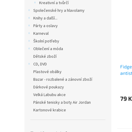
Kreativní a tvůrčí
Společenské hry a hlavolamy
Knihy a další...
Párty a oslavy
Karneval
Školní potřeby
Oblečení a móda
Dětské zboží
CD, DVD
Fidge
Plastové obálky
antis
Bazar - rozbalené a zánovní zboží
cm (7
Dárkové poukazy
Velká Labubu akce
79 K
Pánské tenisky a boty Air Jordan
Kartonové krabice