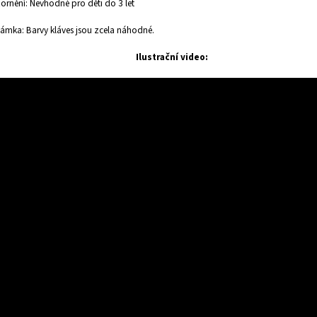
rnění: Nevhodné pro děti do 3 let
mka: Barvy kláves jsou zcela náhodné.
Ilustrační video: