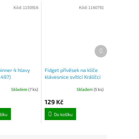
Kód:
1150916
Kód:
1160792
Další
produkt
inner 4 hlavy
Fidget přívěsek na klíče
4497)
klávesnice svítící Králíčci
1 (3549)
Skladem
(
7 ks
)
Skladem
(
5 ks
)
129 Kč
šíku
Do košíku