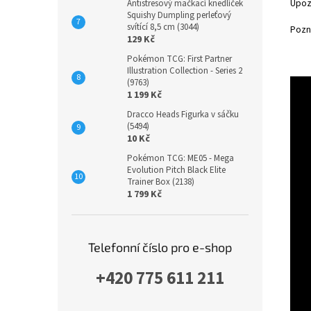
Upozo
Antistresový mačkací knedlíček
Squishy Dumpling perleťový
svítící 8,5 cm (3044)
Pozná
129 Kč
Pokémon TCG: First Partner
Illustration Collection - Series 2
(9763)
1 199 Kč
Dracco Heads Figurka v sáčku
(5494)
10 Kč
Pokémon TCG: ME05 - Mega
Evolution Pitch Black Elite
Trainer Box (2138)
1 799 Kč
Telefonní číslo pro e-shop
+420 775 611 211