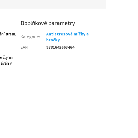
Doplňkové parametry
ní stresu,
Antistresové míčky a
Kategorie
:
h
hračky
EAN
:
9781642663464
e čtyřmi
dáván v