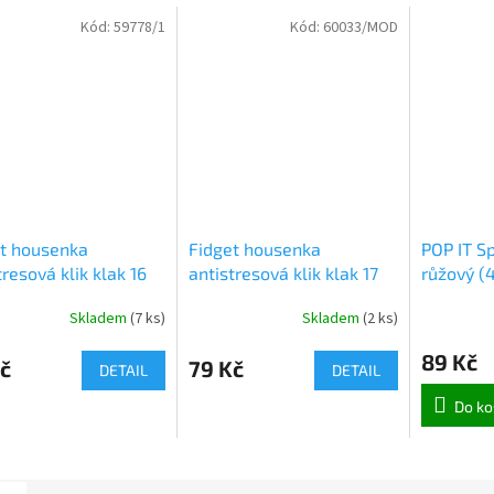
Kód:
59778/1
Kód:
60033/MOD
t housenka
Fidget housenka
POP IT Sp
tresová klik klak 16
antistresová klik klak 17
růžový (
537)
cm (7520)
Skladem
(
7 ks
)
Skladem
(
2 ks
)
89 Kč
č
79 Kč
DETAIL
DETAIL
Do ko