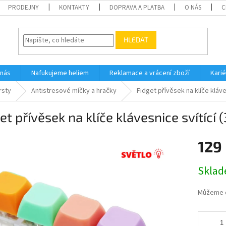
PRODEJNY
KONTAKTY
DOPRAVA A PLATBA
O NÁS
C
HLEDAT
 nás
Nafukujeme heliem
Reklamace a vrácení zboží
Karié
rsty
Antistresové míčky a hračky
Fidget přívěsek na klíče kláve
et přívěsek na klíče klávesnice svítící 
129
Měrná
Skla
cena:
Můžeme d