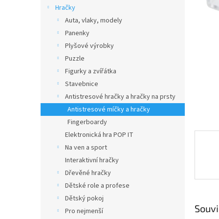
n
Hračky
e
Auta, vlaky, modely
l
Panenky
Plyšové výrobky
Puzzle
Figurky a zvířátka
Stavebnice
Antistresové hračky a hračky na prsty
Antistresové míčky a hračky
Fingerboardy
Elektronická hra POP IT
Na ven a sport
Interaktivní hračky
Dřevěné hračky
Dětské role a profese
Dětský pokoj
Souvi
Pro nejmenší