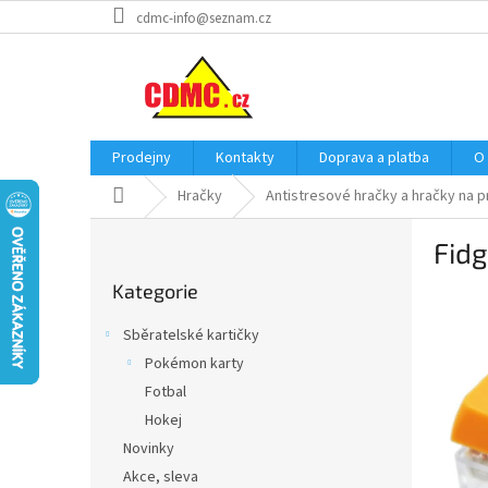
Přejít
cdmc-info@seznam.cz
na
obsah
Prodejny
Kontakty
Doprava a platba
O
Domů
Hračky
Antistresové hračky a hračky na p
P
Fidg
o
Přeskočit
s
Kategorie
kategorie
t
r
Sběratelské kartičky
a
Pokémon karty
n
Fotbal
n
í
Hokej
p
Novinky
a
Akce, sleva