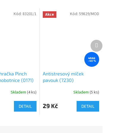
Kód:
83201/1
Kód:
59829/MOD
Akce
Další
produkt
49 Kč
–40 %
hračka Pinch
Antistresový míček
hobotnice (0171)
pavouk (7230)
Skladem
(
4 ks
)
Skladem
(
5 ks
)
29 Kč
DETAIL
DETAIL