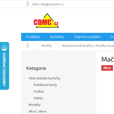
Přejít
cdmc-info@seznam.cz
na
obsah
Prodejny
Kontakty
Doprava a platba
O
Domů
Hračky
Antistresové hračky a hračky na p
P
Mačk
o
Přeskočit
s
Kategorie
kategorie
Akce
t
r
Sběratelské kartičky
a
Pokémon karty
n
Fotbal
n
í
Hokej
p
Novinky
a
Akce, sleva