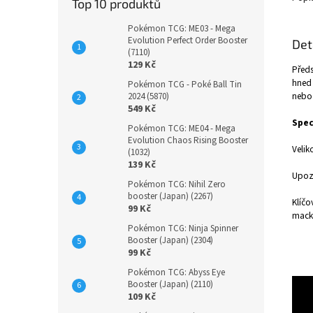
Top 10 produktů
Pokémon TCG: ME03 - Mega
Evolution Perfect Order Booster
Det
(7110)
129 Kč
Předs
hned 
Pokémon TCG - Poké Ball Tin
nebo 
2024 (5870)
549 Kč
Spec
Pokémon TCG: ME04 - Mega
Evolution Chaos Rising Booster
Velik
(1032)
139 Kč
Upozo
Pokémon TCG: Nihil Zero
booster (Japan) (2267)
Klíčo
99 Kč
macka
Pokémon TCG: Ninja Spinner
Booster (Japan) (2304)
99 Kč
Pokémon TCG: Abyss Eye
Booster (Japan) (2110)
109 Kč