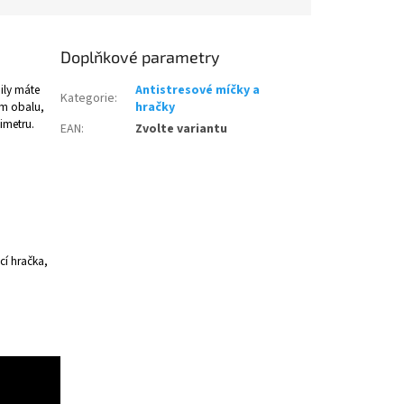
Doplňkové parametry
ily máte
Antistresové míčky a
Kategorie
:
ém obalu,
hračky
imetru.
EAN
:
Zvolte variantu
cí hračka,