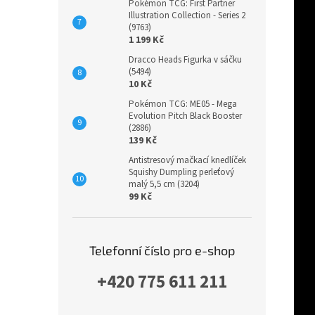
Pokémon TCG: First Partner
Illustration Collection - Series 2
(9763)
1 199 Kč
Dracco Heads Figurka v sáčku
(5494)
10 Kč
Pokémon TCG: ME05 - Mega
Evolution Pitch Black Booster
(2886)
139 Kč
Antistresový mačkací knedlíček
Squishy Dumpling perleťový
malý 5,5 cm (3204)
99 Kč
Telefonní číslo pro e-shop
+420 775 611 211