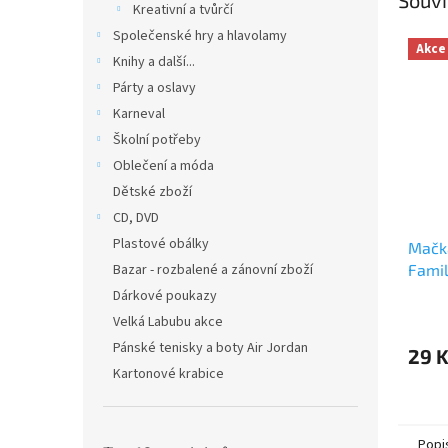
Kreativní a tvůrčí
Společenské hry a hlavolamy
Akce
Knihy a další...
Párty a oslavy
Karneval
Školní potřeby
Oblečení a móda
Dětské zboží
CD, DVD
Plastové obálky
Mačka
Bazar - rozbalené a zánovní zboží
Famil
Dárkové poukazy
Velká Labubu akce
Pánské tenisky a boty Air Jordan
29 
Kartonové krabice
Popi