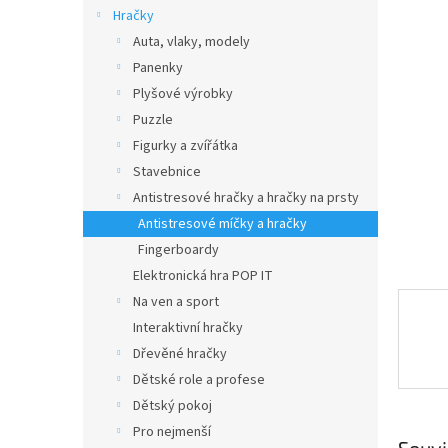
n
Hračky
e
Auta, vlaky, modely
l
Panenky
Plyšové výrobky
Puzzle
Figurky a zvířátka
Stavebnice
Antistresové hračky a hračky na prsty
Antistresové míčky a hračky
Fingerboardy
Elektronická hra POP IT
Na ven a sport
Interaktivní hračky
Dřevěné hračky
Dětské role a profese
Dětský pokoj
Pro nejmenší
Souvi