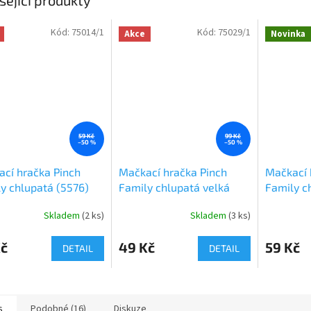
Kód:
75014/1
Kód:
75029/1
Akce
Novinka
59 Kč
99 Kč
–50 %
–50 %
cí hračka Pinch
Mačkací hračka Pinch
Mačkací 
y chlupatá (5576)
Family chlupatá velká
Family c
(5569)
Skladem
(
2 ks
)
Skladem
(
3 ks
)
Kč
49 Kč
59 Kč
DETAIL
DETAIL
s
Podobné (16)
Diskuze