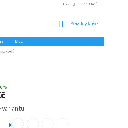
ERTIFIKÁTY A NÁVODY
OBCHODNÍ PODMÍNKY
CZK
Přihlášení
OCHRANA OSOBNÍCH 
NÁKUPNÍ
Prázdný košík
KOŠÍK
ra
Blog
mix kódů)
0 %
Kč
e variantu