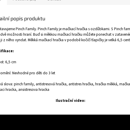
ailní popis produktu
tavujeme Pinch Family. Pinch Family je mačkací hračka s ozdůbkami. S Pinch fam
dvě možnosti hraní. Buď si měkkou mačkací hračku můžete ponechat v zataven
ji z něho vyndat. Měkká mačkací hračka v podobě kočičí tlapičky je velká 6,5 cent
ifikace:
ost: 6,5 cm
rnění: Nevhodné pro děti do 3 let
vá slova: pinch family, antistresová hračka, antistres hračka, hračka měkká, mačka
ci hracka, ansistresova hracka
Ilustrační video: