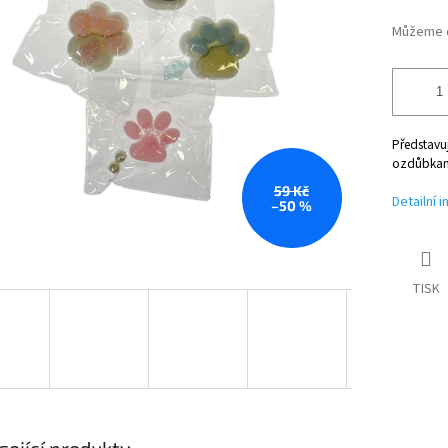
Můžeme d
Představuj
ozdůbkam
59 Kč
Detailní 
–50 %
TISK
sející produkty