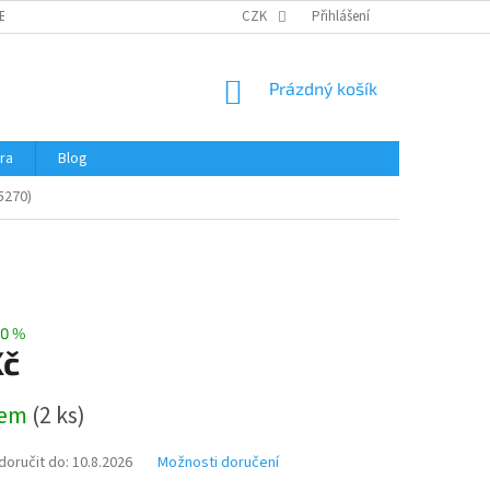
ERTIFIKÁTY A NÁVODY
OBCHODNÍ PODMÍNKY
CZK
Přihlášení
OCHRANA OSOBNÍCH 
NÁKUPNÍ
Prázdný košík
KOŠÍK
ra
Blog
5270)
0 %
Kč
dem
(
2 ks
)
oručit do:
10.8.2026
Možnosti doručení