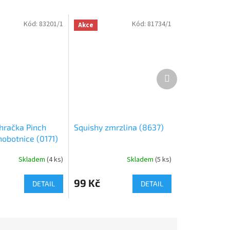
Kód:
83201/1
Kód:
81734/1
Akce
Další
produkt
hračka Pinch
Squishy zmrzlina (8637)
hobotnice (0171)
Skladem
(
4 ks
)
Skladem
(
5 ks
)
99 Kč
DETAIL
DETAIL