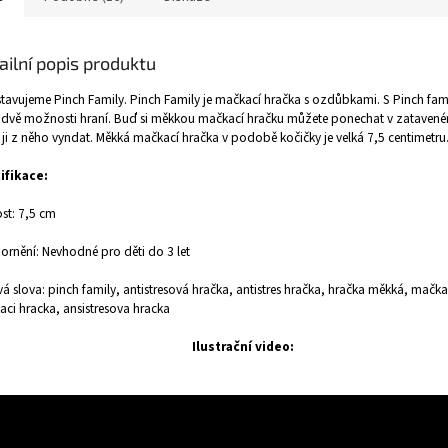
ailní popis produktu
tavujeme Pinch Family. Pinch Family je mačkací hračka s ozdůbkami. S Pinch fam
dvě možnosti hraní. Buď si měkkou mačkací hračku můžete ponechat v zataven
ji z něho vyndat. Měkká mačkací hračka v podobě kočičky je velká 7,5 centimetru
ifikace:
ost: 7,5 cm
rnění: Nevhodné pro děti do 3 let
vá slova: pinch family, antistresová hračka, antistres hračka, hračka měkká, mačka
ci hracka, ansistresova hracka
Ilustrační video: