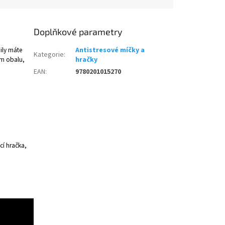
Doplňkové parametry
ily máte
Antistresové míčky a
Kategorie
:
ém obalu,
hračky
.
EAN
:
9780201015270
cí hračka,