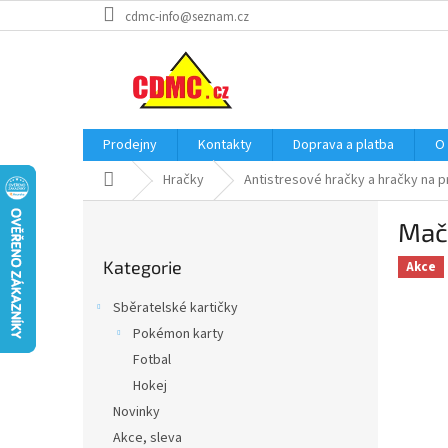
Přejít
cdmc-info@seznam.cz
na
obsah
Prodejny
Kontakty
Doprava a platba
O
Domů
Hračky
Antistresové hračky a hračky na p
P
Mačk
o
Přeskočit
s
Kategorie
kategorie
Akce
t
r
Sběratelské kartičky
a
Pokémon karty
n
Fotbal
n
í
Hokej
p
Novinky
a
Akce, sleva