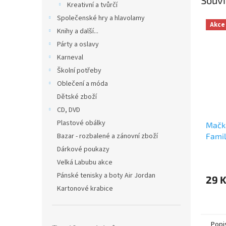
Kreativní a tvůrčí
Společenské hry a hlavolamy
Akce
Knihy a další...
Párty a oslavy
Karneval
Školní potřeby
Oblečení a móda
Dětské zboží
CD, DVD
Plastové obálky
Mačka
Bazar - rozbalené a zánovní zboží
Famil
Dárkové poukazy
Velká Labubu akce
Pánské tenisky a boty Air Jordan
29 
Kartonové krabice
Popi