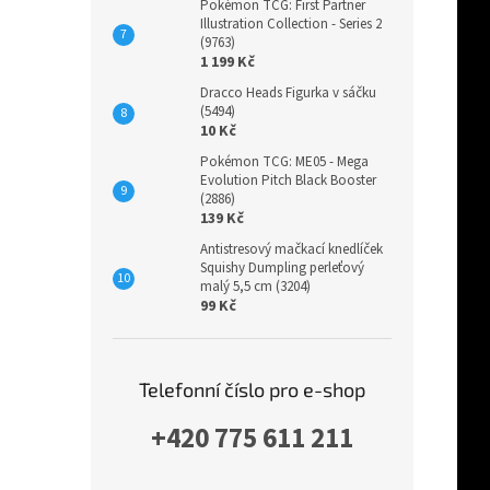
Pokémon TCG: First Partner
Illustration Collection - Series 2
(9763)
1 199 Kč
Dracco Heads Figurka v sáčku
(5494)
10 Kč
Pokémon TCG: ME05 - Mega
Evolution Pitch Black Booster
(2886)
139 Kč
Antistresový mačkací knedlíček
Squishy Dumpling perleťový
malý 5,5 cm (3204)
99 Kč
Telefonní číslo pro e-shop
+420 775 611 211