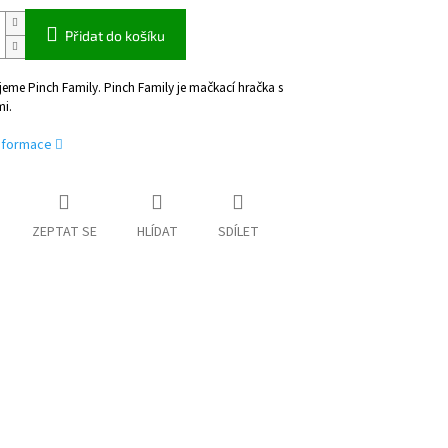
Přidat do košíku
eme Pinch Family. Pinch Family je mačkací hračka s
i.
informace
ZEPTAT SE
HLÍDAT
SDÍLET