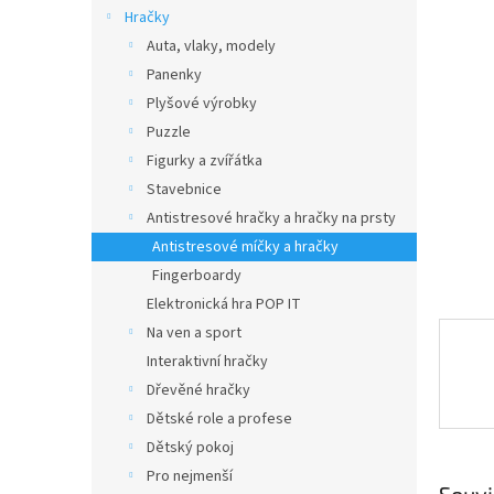
n
Hračky
e
Auta, vlaky, modely
l
Panenky
Plyšové výrobky
Puzzle
Figurky a zvířátka
Stavebnice
Antistresové hračky a hračky na prsty
Antistresové míčky a hračky
Fingerboardy
Elektronická hra POP IT
Na ven a sport
Interaktivní hračky
Dřevěné hračky
Dětské role a profese
Dětský pokoj
Pro nejmenší
Souvi