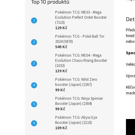
Top 10 produktů
Pokémon TCG: ME03 - Mega
Evolution Perfect Order Booster
Det
(7110)
129 Kč
Předs
hned 
Pokémon TCG - Poké Ball Tin
nebo 
2024 (5870)
549 Kč
Spec
Pokémon TCG: ME04 - Mega
Evolution Chaos Rising Booster
Velik
(1032)
139 Kč
Upozo
Pokémon TCG: Nihil Zero
booster (Japan) (2267)
Klíčo
99 Kč
macka
Pokémon TCG: Ninja Spinner
Booster (Japan) (2304)
99 Kč
Pokémon TCG: Abyss Eye
Booster (Japan) (2110)
109 Kč