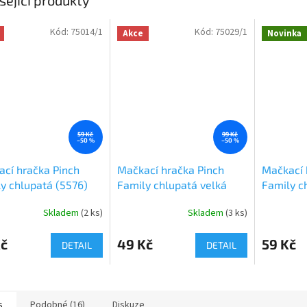
Kód:
75014/1
Kód:
75029/1
Akce
Novinka
59 Kč
99 Kč
–50 %
–50 %
cí hračka Pinch
Mačkací hračka Pinch
Mačkací 
y chlupatá (5576)
Family chlupatá velká
Family c
(5569)
Skladem
(
2 ks
)
Skladem
(
3 ks
)
Kč
49 Kč
59 Kč
DETAIL
DETAIL
s
Podobné (16)
Diskuze