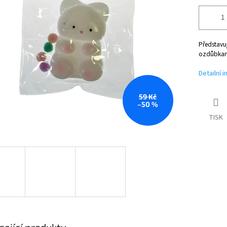
Představuj
ozdůbkam
Detailní 
59 Kč
–50 %
TISK
sející produkty