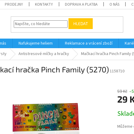
PRODEJNY
KONTAKTY
DOPRAVA A PLATBA
O NÁS
C
HLEDAT
 nás
Nafukujeme heliem
Reklamace a vrácení zboží
Karié
rsty
Antistresové míčky a hračky
Mačkací hračka Pinch Family (
ací hračka Pinch Family (5270)
1158710
59 Kč
–5
29 
Měrná
Skla
cena:
Můžeme d