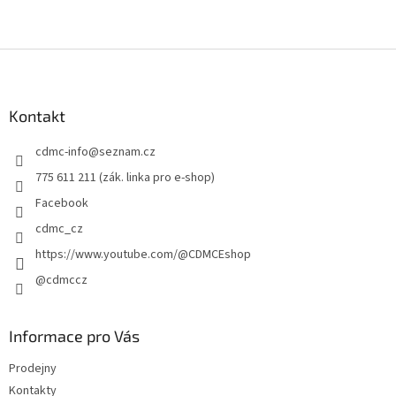
Z
á
p
a
Kontakt
t
cdmc-info
@
seznam.cz
í
775 611 211 (zák. linka pro e-shop)
Facebook
cdmc_cz
https://www.youtube.com/@CDMCEshop
@cdmccz
Informace pro Vás
Prodejny
Kontakty