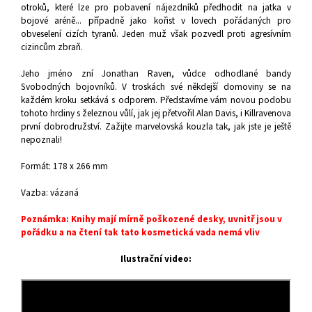
otroků, které lze pro pobavení nájezdníků předhodit na jatka v
bojové aréně... případně jako kořist v lovech pořádaných pro
obveselení cizích tyranů. Jeden muž však pozvedl proti agresívním
cizincům zbraň.
Jeho jméno zní Jonathan Raven, vůdce odhodlané bandy
Svobodných bojovníků. V troskách své někdejší domoviny se na
každém kroku setkává s odporem. Představíme vám novou podobu
tohoto hrdiny s železnou vůlí, jak jej přetvořil Alan Davis, i Killravenova
první dobrodružství. Zažijte marvelovská kouzla tak, jak jste je ještě
nepoznali!
Formát: 178 x 266 mm
Vazba: vázaná
Poznámka: Knihy mají mírně poškozené desky, uvnitř jsou v
pořádku a na čtení tak tato kosmetická vada nemá vliv
Ilustrační video: