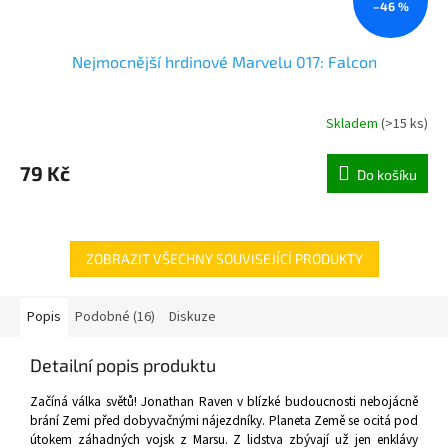
–46 %
Nejmocnější hrdinové Marvelu 017: Falcon
Skladem
(
>15 ks
)
79 Kč
Do košíku
ZOBRAZIT VŠECHNY SOUVISEJÍCÍ PRODUKTY
Popis
Podobné (16)
Diskuze
Detailní popis produktu
Začíná válka světů! Jonathan Raven v blízké budoucnosti nebojácně
brání Zemi před dobyvačnými nájezdníky. Planeta Země se ocitá pod
útokem záhadných vojsk z Marsu. Z lidstva zbývají už jen enklávy