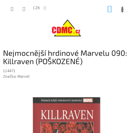
Přejít
NÁKUP
na
CZK
obsah
KOŠÍK
Nejmocnější hrdinové Marvelu 090:
Killraven (POŠKOZENÉ)
114471
Značka:
Marvel