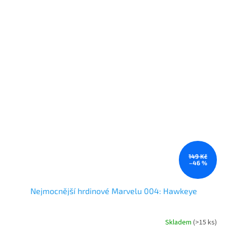
149 Kč
–46 %
Nejmocnější hrdinové Marvelu 004: Hawkeye
Skladem
(
>15 ks
)