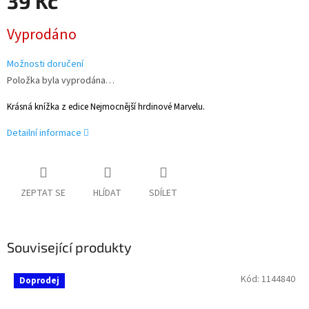
39 Kč
Měrná
Vyprodáno
cena:
Možnosti doručení
Položka byla vyprodána…
Krásná knížka z edice Nejmocnější hrdinové Marvelu.
Detailní informace
ZEPTAT SE
HLÍDAT
SDÍLET
Související produkty
Kód:
1144840
Doprodej