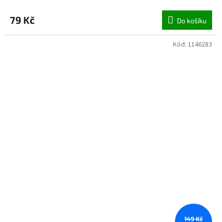
79 Kč
Do košíku
Kód:
1146283
149 Kč