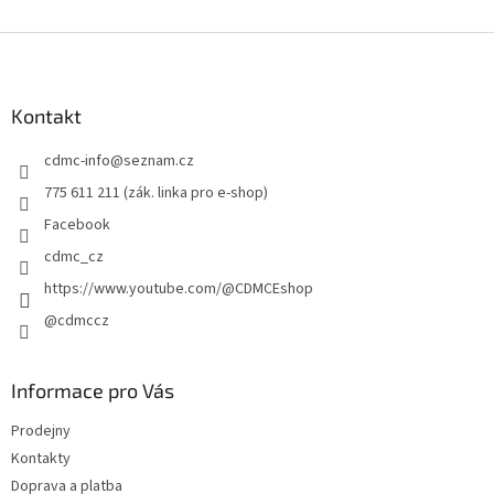
Z
á
p
a
Kontakt
t
cdmc-info
@
seznam.cz
í
775 611 211 (zák. linka pro e-shop)
Facebook
cdmc_cz
https://www.youtube.com/@CDMCEshop
@cdmccz
Informace pro Vás
Prodejny
Kontakty
Doprava a platba