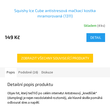
Squishy Ice Cube antistresová mačkací kostka
mramorovaná (1311)
Skladem
(
4 ks
)
149 Kč
DETAIL
ZOBRAZIT VŠECHNY SOUVISEJÍCÍ PRODUKTY
Popis
Podobné (16)
Diskuze
Detailní popis produktu
Objev hit, který teď frčí po celém internetu! Antistresový „knedlíček“
(dumpling) je nejen neodolatelně roztomilý, ale hlavně skvěle pomáhá
odbourat stres a napětí.