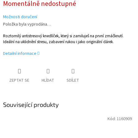
Momentálně nedostupné
cena:
Možnosti doručení
Položka byla vyprodána…
Roztomilý antistresový knedlíček, který si zamiluješ na první zmáčknutí.
Ideální na uklidnění stresu, zabavení rukou i jako originální dárek.
Detailní informace
ZEPTAT SE
HLÍDAT
SDÍLET
Související produkty
Kód:
1160909