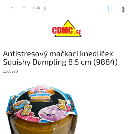
Přejít
NÁKUP
na
CZK
obsah
KOŠÍK
Antistresový mačkací knedlíček
Squishy Dumpling 8,5 cm (9884)
1160970