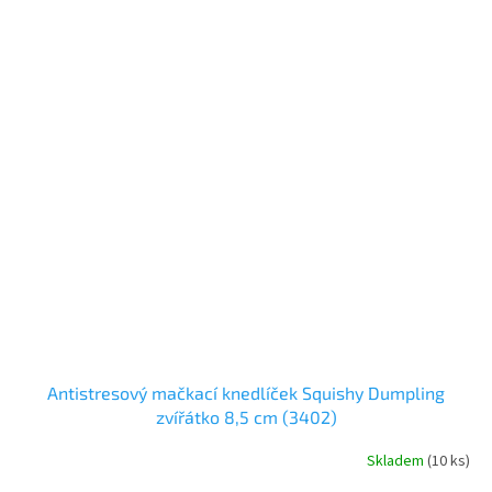
Antistresový mačkací knedlíček Squishy Dumpling
zvířátko 8,5 cm (3402)
Skladem
(
10 ks
)