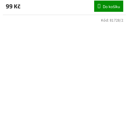
99 Kč
Do košíku
Kód:
81728/2