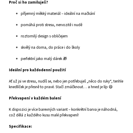
Proč si ho zamiluješ?
příjemný měkký materiál – ideální na mačkání
pomáhá proti stresu, nervozitě i nudě
roztomilý design s obličejem
skvělý na doma, do práce i do školy
perfektní jako malý dárek 🎁
Ideální pro každodenní použití
Ať už jsi ve stresu, nudíš se, nebo jen potřebuješ „něco do ruky“, tenhle
knedlíček je přesně to pravé. Stačí zmáčknout… a hned je líp 😄
Překvapení v každém balení
K dispozici je více barevných variant – konkrétní barva je náhodná,
což dělá z každého kusu malé překvapení!
Specifikace: