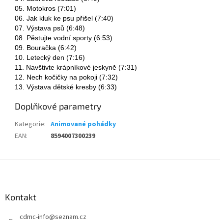
05. Motokros (7:01)
06. Jak kluk ke psu přišel (7:40)
07. Výstava psů (6:48)
08. Pěstujte vodní sporty (6:53)
09. Bouračka (6:42)
10. Letecký den (7:16)
11. Navštivte krápníkové jeskyně (7:31)
12. Nech kočičky na pokoji (7:32)
13. Výstava dětské kresby (6:33)
Doplňkové parametry
Kategorie
:
Animované pohádky
EAN
:
8594007300239
Z
á
p
a
Kontakt
t
cdmc-info
@
seznam.cz
í