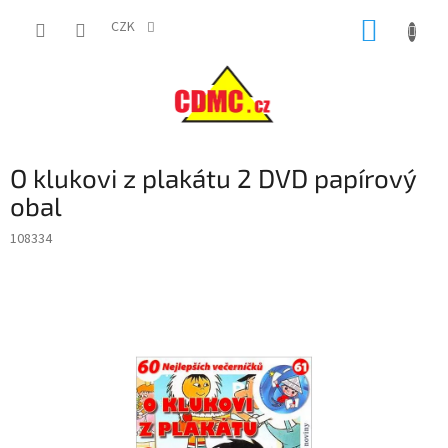
Přejít
NÁKUP
na
CZK
obsah
KOŠÍK
O klukovi z plakátu 2 DVD papírový
obal
108334