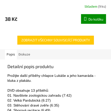
Skladem
(
9 ks
)
38 Kč
Do košíku
ZOBRAZIT VŠECHNY SOUVISEJÍCÍ PRODUKTY
Popis
Diskuze
Detailní popis produktu
Prožijte další příběhy chlapce Lukáše a jeho kamaráda -
kluka z plakátu.
DVD obsahuje 13 příběhů:
01. Navštivte zoologickou zahradu (7:42)
02. Velká Pardubická (6:27)
03. Stěhování dravé zvěře (6:35)
04. Sborová recitace (6:49)