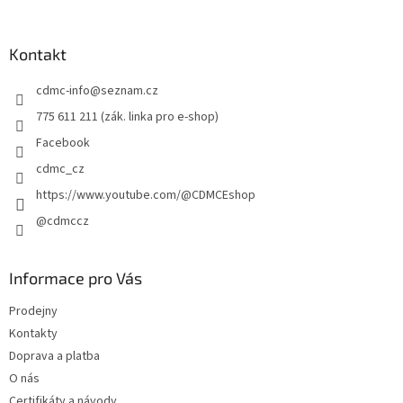
á
p
a
Kontakt
t
cdmc-info
@
seznam.cz
í
775 611 211 (zák. linka pro e-shop)
Facebook
cdmc_cz
https://www.youtube.com/@CDMCEshop
@cdmccz
Informace pro Vás
Prodejny
Kontakty
Doprava a platba
O nás
Certifikáty a návody