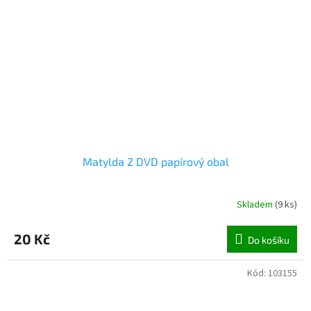
Matylda 2 DVD papírový obal
Skladem
(
9 ks
)
20 Kč
Do košíku
Kód:
103155