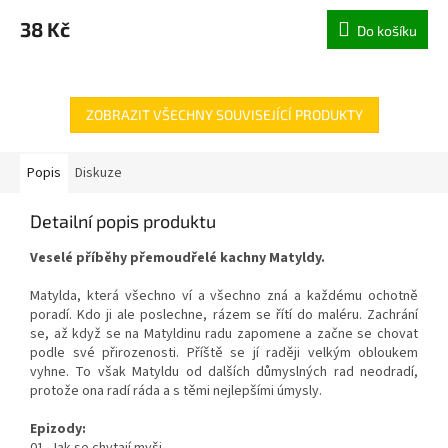
38 Kč
Do košíku
ZOBRAZIT VŠECHNY SOUVISEJÍCÍ PRODUKTY
Popis
Diskuze
Detailní popis produktu
Veselé příběhy přemoudřelé kachny Matyldy.
Matylda, která všechno ví a všechno zná a každému ochotně
poradí. Kdo ji ale poslechne, rázem se řítí do maléru. Zachrání
se, až když se na Matyldinu radu zapomene a začne se chovat
podle své přirozenosti. Příště se jí raději velkým obloukem
vyhne. To však Matyldu od dalších důmyslných rad neodradí,
protože ona radí ráda a s těmi nejlepšími úmysly.
Epizody:
01. Jak se chytají myši