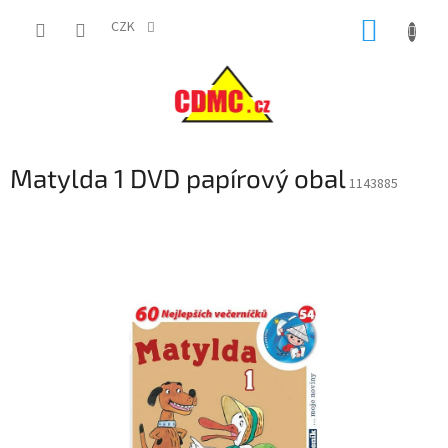
Přejít
NÁKUP
na
CZK
obsah
KOŠÍK
Matylda 1 DVD papírový obal
1143885