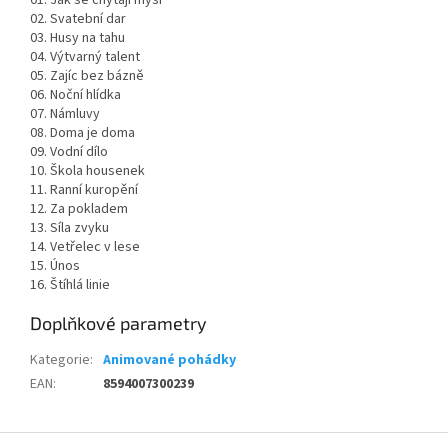
02. Svatební dar
03. Husy na tahu
04. Výtvarný talent
05. Zajíc bez bázně
06. Noční hlídka
07. Námluvy
08. Doma je doma
09. Vodní dílo
10. Škola housenek
11. Ranní kuropění
12. Za pokladem
13. Síla zvyku
14. Vetřelec v lese
15. Únos
16. Štíhlá linie
Doplňkové parametry
Kategorie
:
Animované pohádky
EAN
:
8594007300239
Z