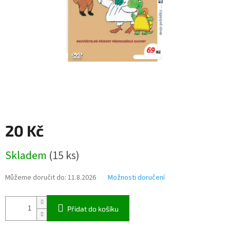
20 Kč
Měrná
Skladem
(
15 ks
)
cena:
Můžeme doručit do:
11.8.2026
Možnosti doručení
Přidat do košíku