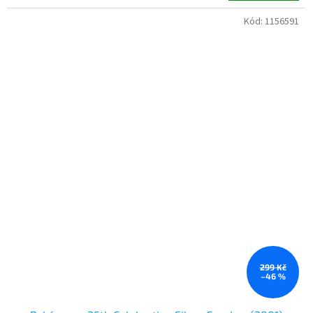
Kód:
1156591
299 Kč
–46 %