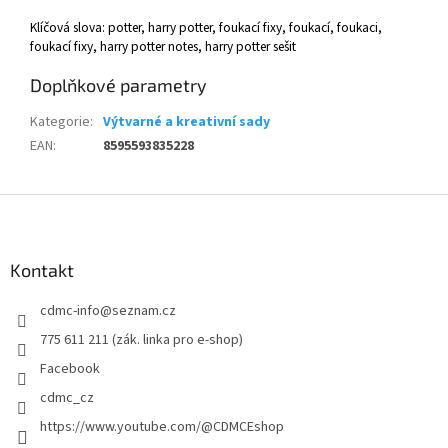
Klíčová slova:
potter, harry potter, foukací fixy, foukací, foukaci,
foukací fixy, harry potter notes, harry potter sešit
Doplňkové parametry
Kategorie
:
Výtvarné a kreativní sady
EAN
:
8595593835228
Z
á
p
a
Kontakt
t
cdmc-info
@
seznam.cz
í
775 611 211 (zák. linka pro e-shop)
Facebook
cdmc_cz
https://www.youtube.com/@CDMCEshop