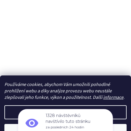
Používáme cookies, abychom Vám umožnili pohodlné
Sledovat na Instagramu
prohlížení webu a díky analýze provozu webu neustále
zlepšovali jeho funkce, výkon a použitelnost. Další
informace
.
Vytvořil Shoptet
Nastavení
1328 návštěvníků
navštívilo tuto stránku
Copyright 2026
cdmc.cz
. Všechna práva vyhrazena.
Upravit
za posledních 24 hodin