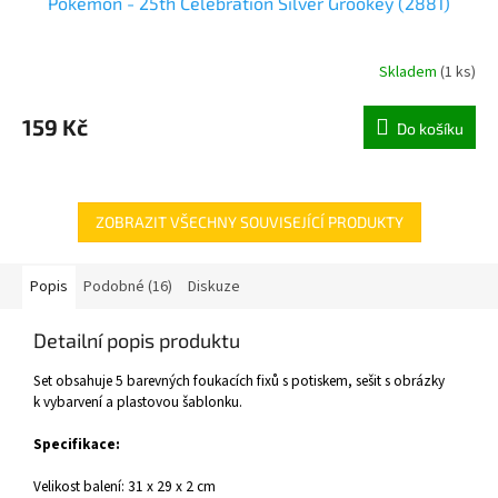
Pokémon - 25th Celebration Silver Grookey (2881)
Skladem
(
1 ks
)
159 Kč
Do košíku
ZOBRAZIT VŠECHNY SOUVISEJÍCÍ PRODUKTY
Popis
Podobné (16)
Diskuze
Detailní popis produktu
Set obsahuje 5 barevných foukacích fixů s potiskem, sešit s obrázky
k vybarvení a plastovou šablonku.
Specifikace:
Velikost balení: 31 x 29 x 2 cm