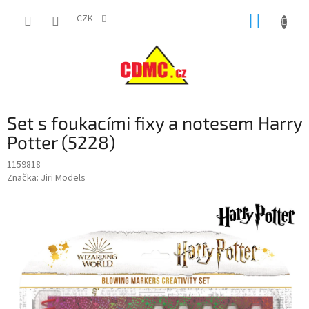
Přejít
NÁKUP
na
CZK
obsah
KOŠÍK
Set s foukacími fixy a notesem Harry
Potter (5228)
1159818
Značka:
Jiri Models