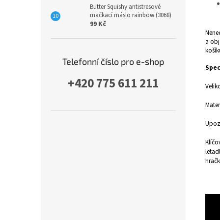
Butter Squishy antistresové
mačkací máslo rainbow (3068)
99 Kč
Nenec
a obj
košík
Telefonní číslo pro e-shop
Spec
+420 775 611 211
Velik
Mater
Upozo
Klíčo
letad
hračk