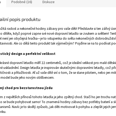
s
Podobné (16)
Diskuze
ailní popis produktu
itá radost a nekonečné hodiny zábavy pro vaše děti!
Představte si ten zářivý ús
o dítěte, když poprvé zapne své nové dopravní letadlo se zvukem a světlem! Ten
 není jen obyčejná hračka—je to vstupenka do světa nekonečných dobrodružství
tavivosti. Ale co dělá tento produkt tak výjimečným? Pojďme se na to podívat po
istický design a perfektní velikost
krásné dopravní letadlo měří 22 centimetrů, což je ideální velikost pro malé dětské
é uskladnění. Design letadla je inspirován skutečnými dopravními letadly, což př
tičnosti a přitažlivosti. Ať už vaše dítě sní o tom, že se stane pilotem, nebo jen mil
o model bude jeho novým oblíbencem.
ný chod pro bezstarostnou jízdu
m z největších přínosů tohoto letadla je jeho zpětný chod. Stačí ho jen trochu na
lo se bude pohybovat samo! To znamená hodiny zábavy bez potřeby baterií a sl
nismů. Navíc je to skvělý způsob, jak děti motivovat k pohybu a zlepšit jejich j
iku.