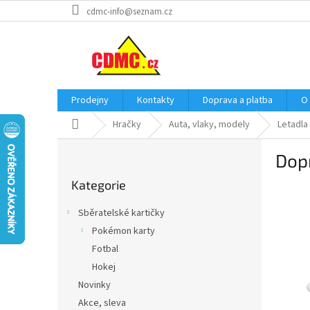
Přejít
cdmc-info@seznam.cz
na
obsah
Prodejny
Kontakty
Doprava a platba
O
Domů
Hračky
Auta, vlaky, modely
Letadla
P
Dopr
o
Přeskočit
s
Kategorie
kategorie
t
r
Sběratelské kartičky
a
Pokémon karty
n
Fotbal
n
í
Hokej
p
Novinky
a
Akce, sleva