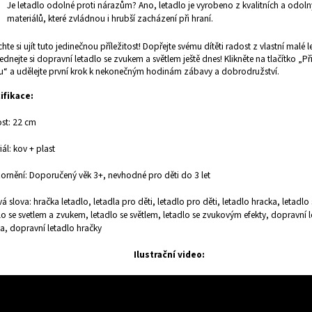
Je letadlo odolné proti nárazům? Ano, letadlo je vyrobeno z kvalitních a odol
materiálů, které zvládnou i hrubší zacházení při hraní.
hte si ujít tuto jedinečnou příležitost!
Dopřejte svému dítěti radost z vlastní malé le
ednejte si dopravní letadlo se zvukem a světlem ještě dnes! Klikněte na tlačítko „P
u“ a udělejte první krok k nekonečným hodinám zábavy a dobrodružství.
ifikace:
ost: 22 cm
iál: kov + plast
rnění: Doporučený věk 3+, nevhodné pro děti do 3 let
vá slova: hračka letadlo, letadla pro děti, letadlo pro děti, letadlo hracka, letadl
lo se svetlem a zvukem, letadlo se světlem, letadlo se zvukovým efekty, dopravní 
a, dopravní letadlo hračky
Ilustrační video: