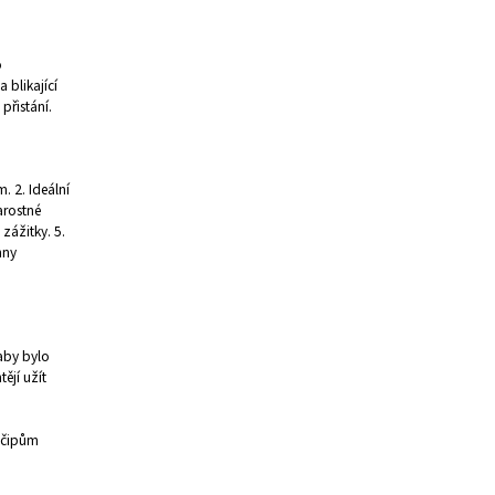
o
 blikající
přistání.
. 2. Ideální
arostné
zážitky. 5.
hny
 aby bylo
tějí užít
 čipům