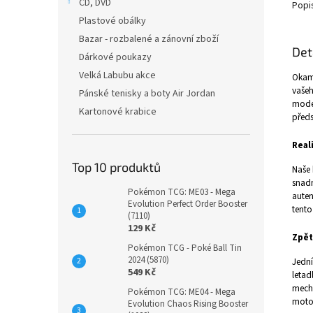
CD, DVD
Popi
Plastové obálky
Bazar - rozbalené a zánovní zboží
Det
Dárkové poukazy
Velká Labubu akce
Okamž
vašeh
Pánské tenisky a boty Air Jordan
model
Kartonové krabice
předs
Real
Top 10 produktů
Naše 
snadn
Pokémon TCG: ME03 - Mega
auten
Evolution Perfect Order Booster
tent
(7110)
129 Kč
Zpět
Pokémon TCG - Poké Ball Tin
2024 (5870)
Jední
549 Kč
letad
mecha
Pokémon TCG: ME04 - Mega
motor
Evolution Chaos Rising Booster