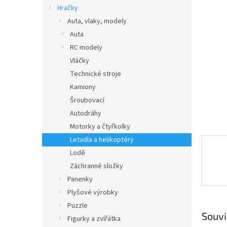
n
Hračky
e
Auta, vlaky, modely
l
Auta
RC modely
Vláčky
Technické stroje
Kamiony
Šroubovací
Autodráhy
Motorky a čtyřkolky
Letadla a helikoptéry
Lodě
Záchranné složky
Panenky
Plyšové výrobky
Puzzle
Souvi
Figurky a zvířátka