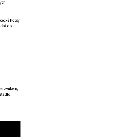
ných
tecké flotily
řidat do
o se zvukem,
letadlo