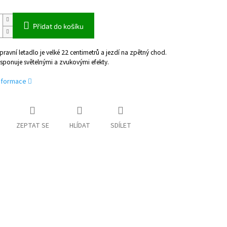
Přidat do košíku
ravní letadlo je velké 22 centimetrů a jezdí na zpětný chod.
sponuje světelnými a zvukovými efekty.
informace
ZEPTAT SE
HLÍDAT
SDÍLET