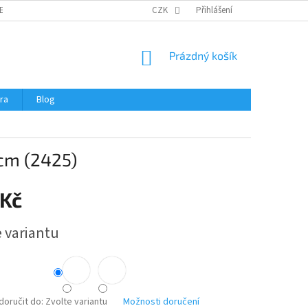
ERTIFIKÁTY A NÁVODY
OBCHODNÍ PODMÍNKY
CZK
Přihlášení
OCHRANA OSOBNÍCH 
NÁKUPNÍ
Prázdný košík
KOŠÍK
ra
Blog
cm (2425)
 Kč
e variantu
oručit do:
Zvolte variantu
Možnosti doručení