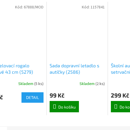
Kód:
67888/MOD
Kód:
1157841
elovací rogalo
Sada dopravní letadlo s
Školní a
vé 43 cm (5279)
autíčky (2586)
setrvačn
zvukem (
Skladem
(
5 ks
)
Skladem
(
2 ks
)
99 Kč
299 Kč
č
DETAIL
Do košíku
Do ko