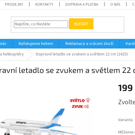
PRODEJNY
KONTAKTY
DOPRAVA A PLATBA
O NÁS
C
HLEDAT
 nás
Nafukujeme heliem
Reklamace a vrácení zboží
Karié
 a helikoptéry
Dopravní letadlo se zvukem a světlem 22 cm (2425)
avní letadlo se zvukem a světlem 22 
199
Měrná
Zvolt
cena:
Varianta
Můžeme d