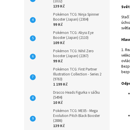
(1032)
139 Kč
Svět
Pokémon TCG: Ninja Spinner
Stačí
Booster (Japan) (2304)
úchva
99 Kč
světl
Pokémon TCG: Abyss Eye
Booster (Japan) (2110)
Hlav
109 Kč
1. Re
Pokémon TCG: Nihil Zero
velik
booster (Japan) (2267)
ovlád
99 Kč
Bezpe
Pokémon TCG: First Partner
bezp
Illustration Collection - Series 2
(9763)
Odpo
1 199 Kč
Dracco Heads Figurka v sáčku
(5494)
10 Kč
Pokémon TCG: ME05 - Mega
Evolution Pitch Black Booster
(2886)
139 Kč