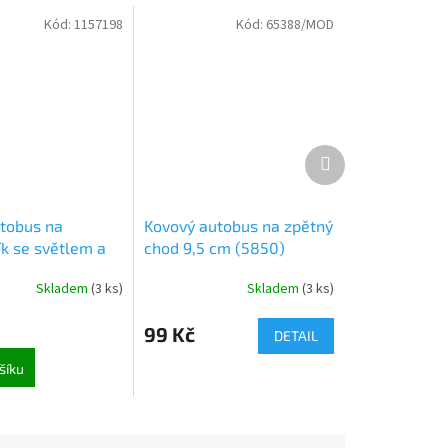
Kód:
1157198
Kód:
65388/MOD
Další
produkt
utobus na
Kovový autobus na zpětný
ík se světlem a
chod 9,5 cm (5850)
5071)
Skladem
(
3 ks
)
Skladem
(
3 ks
)
99 Kč
DETAIL
šíku