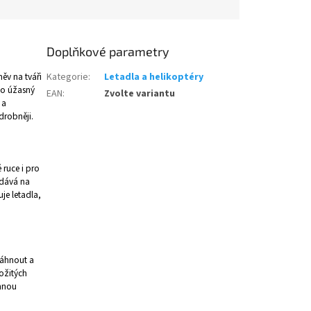
Doplňkové parametry
měv na tváři
Kategorie
:
Letadla a helikoptéry
to úžasný
EAN
:
Zvolte variantu
 a
drobněji.
 ruce i pro
idává na
uje letadla,
táhnout a
ožitých
emnou