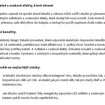
elné a zvukové efekty, které ohromí
 jedno zapnutí na spodní straně letadla a zábava může začít! Letadlo je vybaven
tnými světelnými a zvukovými efekty, které dodají hře nový rozměr. Zvuk motorů a
a přenesou vaše dítě přímo do kokpitu a nechají ho prožít napínavé chvíle vzletu a 
ní benefity:
alistický design: Detailní provedení, které odpovídá skutečným dopravním letadlům
ost: 18 centimetrů, perfektní pro malé dětské ruce. 3. zpětný chod: Snadné a bezst
ání bez potřeby baterií. 4. Světelné a zvukové efekty: Úchvatné vizuální a zvukové 
čnost a kvalita: Vyrobeno z odolných a bezpečných materiálů, které splňují všec
ečnostní normy.
vědi na nejčastější otázky:
Je letadlo vhodné pro všechny věkové kategorie? Ano, letadlo je navrženo tak,
bezpečné pro děti od 3 let. Je ideální jak pro menší děti, tak pro starší, kteří si ch
realistickou hru.
Jak dlouho vydrží baterie? Díky energeticky úsporným LED světlům a zvukovým
baterie vydrží mnoho hodin nepřetržité hry.