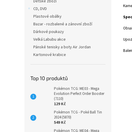
Dětské zboží
Karne
CD, DVD
Plastové obálky
Spec
Bazar - rozbalené a zánovní zboží
Obsah
Dárkové poukazy
Velká Labubu akce
Upoz
Pánské tenisky a boty Air Jordan
Balen
Kartonové krabice
Top 10 produktů
Pokémon TCG: ME03 - Mega
Evolution Perfect Order Booster
(7110)
129 Kč
Pokémon TCG - Poké Ball Tin
2024 (5870)
549 Kč
Pokémon TCG: ME04 - Mega