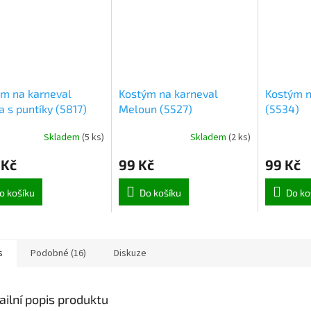
m na karneval
Kostým na karneval
Kostým n
 s puntíky (5817)
Meloun (5527)
(5534)
Skladem
(
5 ks
)
Skladem
(
2 ks
)
 Kč
99 Kč
99 Kč
o košíku
Do košíku
Do ko
s
Podobné (16)
Diskuze
ailní popis produktu