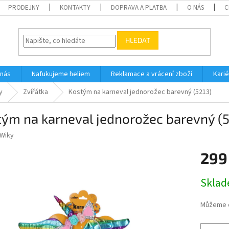
PRODEJNY
KONTAKTY
DOPRAVA A PLATBA
O NÁS
C
HLEDAT
 nás
Nafukujeme heliem
Reklamace a vrácení zboží
Karié
y
Zvířátka
Kostým na karneval jednorožec barevný (5213)
ým na karneval jednorožec barevný (5
Wiky
299
Měrná
Skla
cena:
Můžeme d