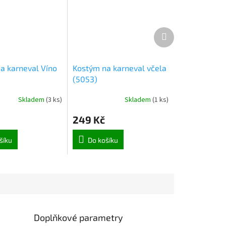
Další
produkt
a karneval Víno
Kostým na karneval včela
(5053)
Skladem
(
3 ks
)
Skladem
(
1 ks
)
249 Kč
šíku
Do košíku
Doplňkové parametry