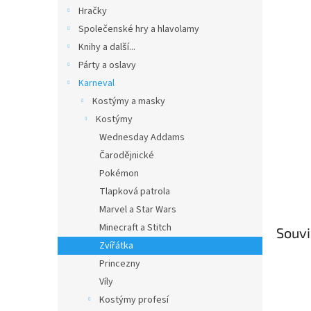
n
Hračky
e
Společenské hry a hlavolamy
l
Knihy a další...
Párty a oslavy
Karneval
Kostýmy a masky
Kostýmy
Wednesday Addams
Čarodějnické
Pokémon
Tlapková patrola
Marvel a Star Wars
Minecraft a Stitch
Souvi
Zvířátka
Princezny
Víly
Kostýmy profesí