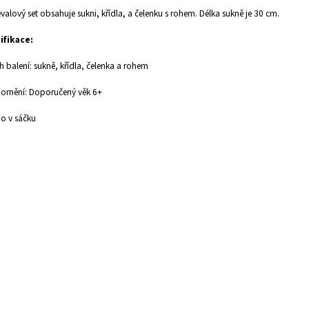
valový set obsahuje sukni, křídla, a čelenku s rohem. Délka sukně je 30 cm.
ifikace:
 balení: sukně, křídla, čelenka a rohem
ornění: Doporučený věk 6+
o v sáčku