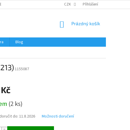
ERTIFIKÁTY A NÁVODY
OBCHODNÍ PODMÍNKY
CZK
Přihlášení
OCHRANA OSOBNÍCH 
NÁKUPNÍ
Prázdný košík
KOŠÍK
ra
Blog
213)
1155087
 Kč
dem
(
2 ks
)
oručit do:
11.8.2026
Možnosti doručení