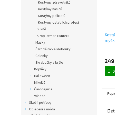
Kostýmy zdravotníků
Kostýmy hasičů
Kostýmy policistů
Kostýmy ostatních profesí
Sukně
Kostý
KPop Demon Hunters
myška
Masky
Čarodějnické klobouky
Čelenky
249
Škrabošky a brýle
Doplňky
D
Halloween
Mikuláš
Čarodějnice
Popi
Vánoce
Školní potřeby
Oblečení a móda
Det