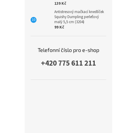
139 Kč
Antistresový mačkací knedlíček
Squishy Dumpling perleťový
malý 5,5 cm (3204)
99 Kč
Telefonní číslo pro e-shop
+420 775 611 211