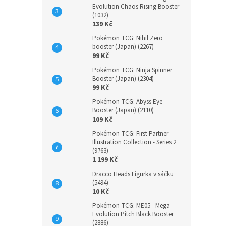
Evolution Chaos Rising Booster
(1032)
139 Kč
Pokémon TCG: Nihil Zero
booster (Japan) (2267)
99 Kč
Pokémon TCG: Ninja Spinner
Booster (Japan) (2304)
99 Kč
Pokémon TCG: Abyss Eye
Booster (Japan) (2110)
109 Kč
Pokémon TCG: First Partner
Illustration Collection - Series 2
(9763)
1 199 Kč
Dracco Heads Figurka v sáčku
(5494)
10 Kč
Pokémon TCG: ME05 - Mega
Evolution Pitch Black Booster
(2886)