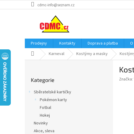
Přejít
cdmc-info@seznam.cz
na
obsah
Prodejny
Kontakty
Doprava a platba
O
Domů
Karneval
Kostýmy a masky
Kostým
P
Kost
o
Přeskočit
s
Značka:
Kategorie
kategorie
t
r
Sběratelské kartičky
a
Pokémon karty
n
Fotbal
n
í
Hokej
p
Novinky
a
Akce, sleva