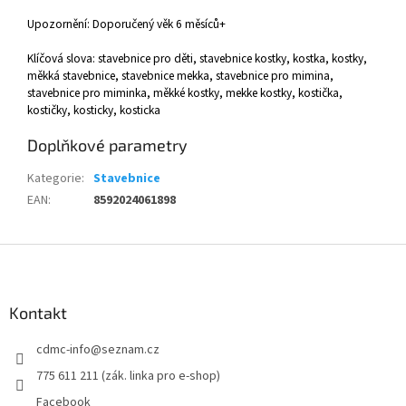
Upozornění: Doporučený věk 6 měsíců+
Klíčová slova: stavebnice pro děti, stavebnice kostky, kostka, kostky,
měkká stavebnice, stavebnice mekka, stavebnice pro mimina,
stavebnice pro miminka, měkké kostky, mekke kostky, kostička,
kostičky, kosticky, kosticka
Doplňkové parametry
Kategorie
:
Stavebnice
EAN
:
8592024061898
Z
á
p
a
Kontakt
t
cdmc-info
@
seznam.cz
í
775 611 211 (zák. linka pro e-shop)
Facebook