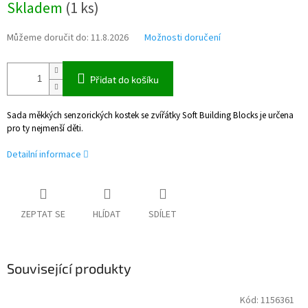
Skladem
(
1 ks
)
cena:
Můžeme doručit do:
11.8.2026
Možnosti doručení
Přidat do košíku
Sada měkkých senzorických kostek se zvířátky Soft Building Blocks je určena
pro ty nejmenší děti.
Detailní informace
ZEPTAT SE
HLÍDAT
SDÍLET
Související produkty
Kód:
1156361