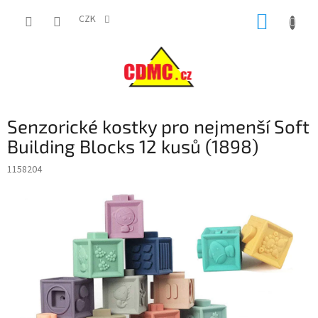
Přejít
NÁKUP
na
CZK
obsah
KOŠÍK
Senzorické kostky pro nejmenší Soft
Building Blocks 12 kusů (1898)
1158204