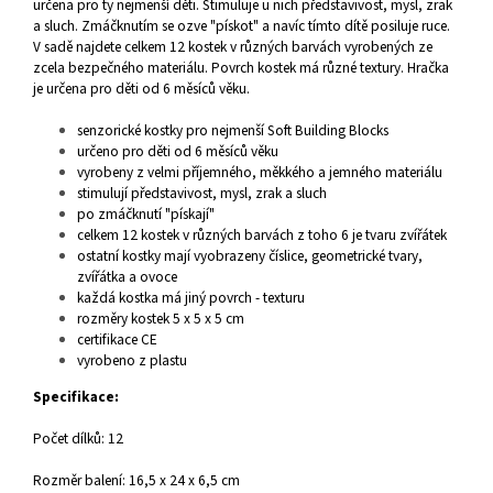
určena pro ty nejmenší děti. Stimuluje u nich představivost, mysl, zrak
a sluch. Zmáčknutím se ozve "pískot" a navíc tímto dítě posiluje ruce.
V sadě najdete celkem 12 kostek v různých barvách vyrobených ze
zcela bezpečného materiálu. Povrch kostek má různé textury. Hračka
je určena pro děti od 6 měsíců věku.
senzorické kostky pro nejmenší Soft Building Blocks
určeno pro děti od 6 měsíců věku
vyrobeny z velmi příjemného, měkkého a jemného materiálu
stimulují představivost, mysl, zrak a sluch
po zmáčknutí "pískají"
celkem 12 kostek v různých barvách z toho 6 je tvaru zvířátek
ostatní kostky mají vyobrazeny číslice, geometrické tvary,
zvířátka a ovoce
každá kostka má jiný povrch - texturu
rozměry kostek 5 x 5 x 5 cm
certifikace CE
vyrobeno z plastu
Specifikace:
Počet dílků: 12
Rozměr balení: 16,5 x 24 x 6,5 cm