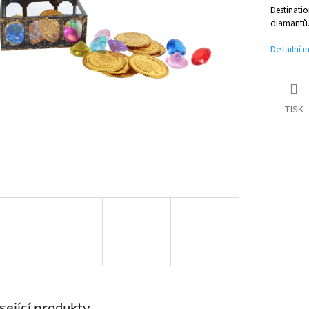
Destinatio
diamantů
Detailní 
TISK
sející produkty