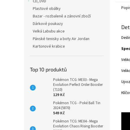
CD, DVD
Popi
Plastové obálky
Bazar - rozbalené a zánovní zboží
Dárkové poukazy
Det
Velká Labubu akce
Desti
Pánské tenisky a boty Air Jordan
Kartonové krabice
Spec
Velik
Top 10 produktů
Velik
Pokémon TCG: ME03 - Mega
Upozo
Evolution Perfect Order Booster
(7110)
Klíčo
129 Kč
Pokémon TCG - Poké Ball Tin
2024 (5870)
549 Kč
Pokémon TCG: ME04 - Mega
Evolution Chaos Rising Booster