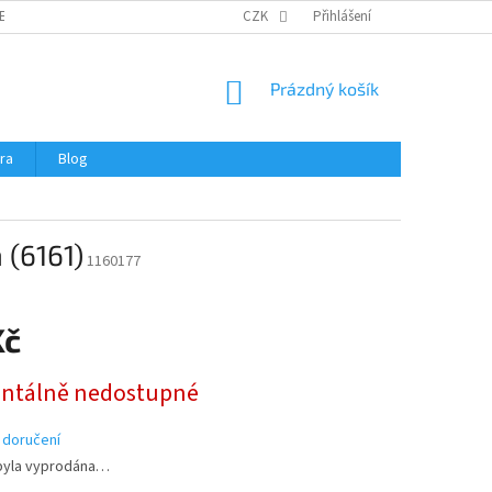
ERTIFIKÁTY A NÁVODY
OBCHODNÍ PODMÍNKY
CZK
Přihlášení
OCHRANA OSOBNÍCH 
NÁKUPNÍ
Prázdný košík
KOŠÍK
ra
Blog
 (6161)
1160177
Kč
tálně nedostupné
 doručení
byla vyprodána…