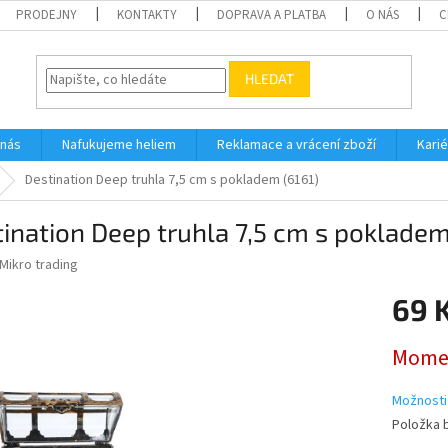
PRODEJNY
KONTAKTY
DOPRAVA A PLATBA
O NÁS
C
HLEDAT
 nás
Nafukujeme heliem
Reklamace a vrácení zboží
Karié
Destination Deep truhla 7,5 cm s pokladem (6161)
ination Deep truhla 7,5 cm s pokladem
Mikro trading
69 
Měrná
Momen
cena:
Možnosti
Položka 