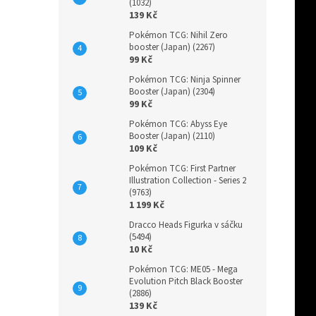
(1032)
139 Kč
Pokémon TCG: Nihil Zero
booster (Japan) (2267)
99 Kč
Pokémon TCG: Ninja Spinner
Booster (Japan) (2304)
99 Kč
Pokémon TCG: Abyss Eye
Booster (Japan) (2110)
109 Kč
Pokémon TCG: First Partner
Illustration Collection - Series 2
(9763)
1 199 Kč
Dracco Heads Figurka v sáčku
(5494)
10 Kč
Pokémon TCG: ME05 - Mega
Evolution Pitch Black Booster
(2886)
139 Kč