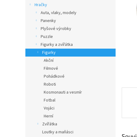
n
Hračky
e
Auta, vlaky, modely
l
Panenky
Plyšové výrobky
Puzzle
Figurky a zvířátka
Figurky
Akční
Filmové
Pohádkové
Roboti
Kosmonauti a vesmír
Fotbal
Vojáci
Herní
Zvířátka
Loutky a maňásci
Souvi