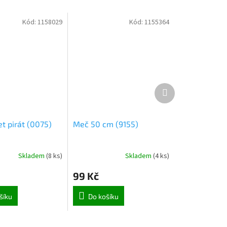
Kód:
1158029
Kód:
1155364
Další
produkt
t pirát (0075)
Meč 50 cm (9155)
Skladem
(
8 ks
)
Skladem
(
4 ks
)
99 Kč
šíku
Do košíku