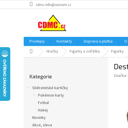
Přejít
cdmc-info@seznam.cz
na
obsah
Prodejny
Kontakty
Doprava a platba
O
Domů
Hračky
Figurky a zvířátka
Figurky
P
Dest
o
Přeskočit
s
Značka:
Kategorie
kategorie
t
r
Sběratelské kartičky
a
Pokémon karty
n
Fotbal
n
í
Hokej
p
Novinky
a
Akce, sleva