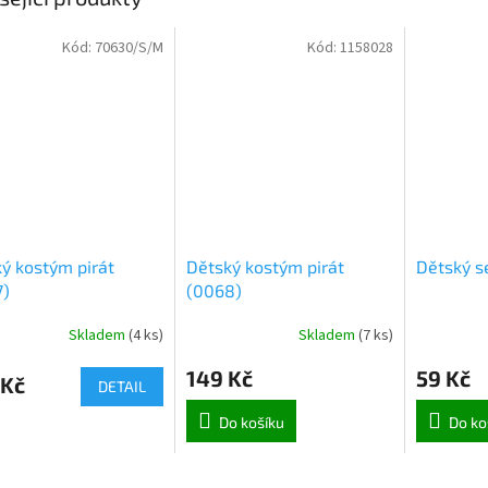
Kód:
70630/S/M
Kód:
1158028
ý kostým pirát
Dětský kostým pirát
Dětský se
7)
(0068)
Skladem
(
4 ks
)
Skladem
(
7 ks
)
149 Kč
59 Kč
 Kč
DETAIL
Do košíku
Do ko