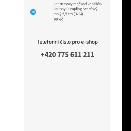
Antistresový mačkací knedlíček
Squishy Dumpling perleťový
malý 5,5 cm (3204)
99 Kč
Telefonní číslo pro e-shop
+420 775 611 211