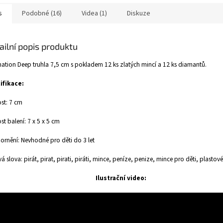
s
Podobné (16)
Videa (1)
Diskuze
ailní popis produktu
nation Deep truhla 7,5 cm s pokladem 12 ks zlatých mincí a 12 ks diamantů.
ifikace:
ost: 7 cm
ost balení: 7 x 5 x 5 cm
rnění: Nevhodné pro děti do 3 let
vá slova: pirát, pirat, pirati, piráti, mince, peníze, penize, mince pro děti, plastov
Ilustrační video: