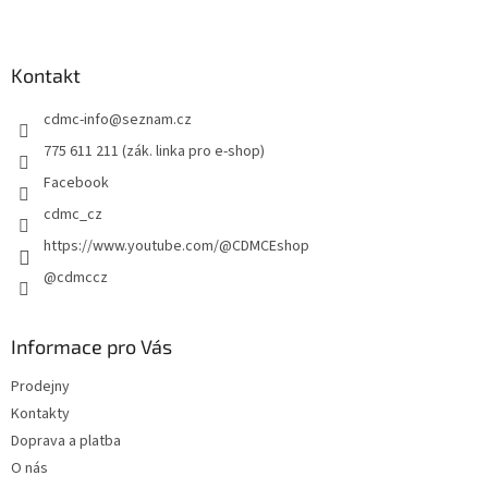
Z
á
p
a
Kontakt
t
cdmc-info
@
seznam.cz
í
775 611 211 (zák. linka pro e-shop)
Facebook
cdmc_cz
https://www.youtube.com/@CDMCEshop
@cdmccz
Informace pro Vás
Prodejny
Kontakty
Doprava a platba
O nás