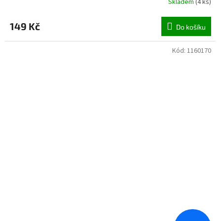
Skladem
(
4 ks
)
149 Kč
Do košíku
Kód:
1160170