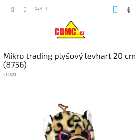
Přejít
NÁKUP
na
CZK
obsah
KOŠÍK
Mikro trading plyšový levhart 20 cm
(8756)
112323