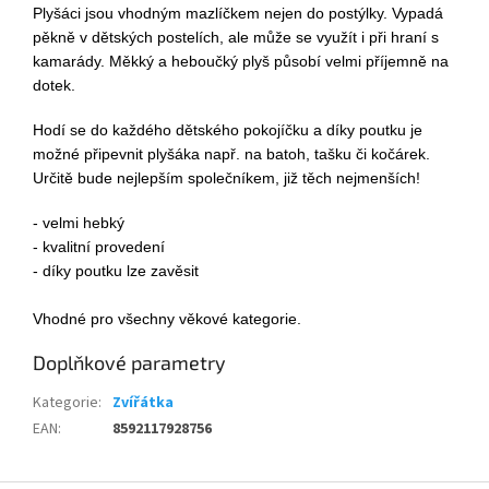
Plyšáci jsou vhodným mazlíčkem nejen do postýlky. Vypadá
pěkně v dětských postelích, ale může se využít i při hraní s
kamarády. Měkký a heboučký plyš působí velmi příjemně na
dotek.
Hodí se do každého dětského pokojíčku a díky poutku je
možné připevnit plyšáka např. na batoh, tašku či kočárek.
Určitě bude nejlepším společníkem, již těch nejmenších!
- velmi hebký
- kvalitní provedení
- díky poutku lze zavěsit
Vhodné pro všechny věkové kategorie.
Doplňkové parametry
Kategorie
:
Zvířátka
EAN
:
8592117928756