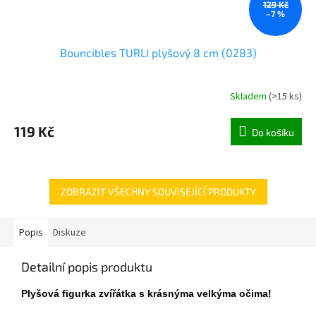
129 Kč
–7 %
Bouncibles TURLI plyšový 8 cm (0283)
Skladem
(
>15 ks
)
119 Kč
Do košíku
ZOBRAZIT VŠECHNY SOUVISEJÍCÍ PRODUKTY
Popis
Diskuze
Detailní popis produktu
Plyšová figurka zvířátka s krásnýma velkýma očima
!