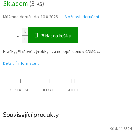
Skladem
(
3 ks
)
cena:
Můžeme doručit do:
10.8.2026
Možnosti doručení
Přidat do košíku
Hračky, Plyšové výrobky - za nejlepší cenu u CDMC.cz
Detailní informace
ZEPTAT SE
HLÍDAT
SDÍLET
Související produkty
Kód:
112324