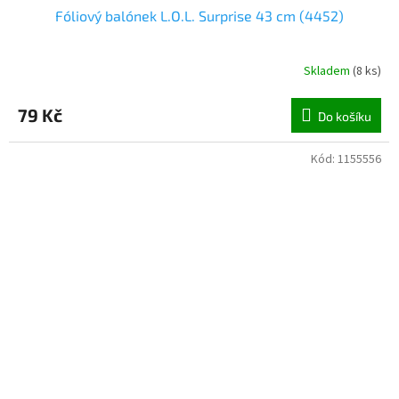
Fóliový balónek L.O.L. Surprise 43 cm (4452)
Skladem
(
8 ks
)
79 Kč
Do košíku
Kód:
1155556