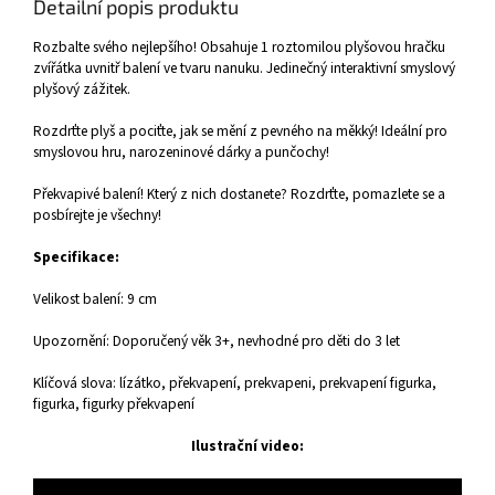
Detailní popis produktu
Rozbalte svého nejlepšího! Obsahuje 1 roztomilou plyšovou hračku
zvířátka uvnitř balení ve tvaru nanuku. Jedinečný interaktivní smyslový
plyšový zážitek.
Rozdrťte plyš a pociťte, jak se mění z pevného na měkký! Ideální pro
smyslovou hru, narozeninové dárky a punčochy!
Překvapivé balení! Který z nich dostanete? Rozdrťte, pomazlete se a
posbírejte je všechny!
Specifikace:
Velikost balení: 9 cm
Upozornění: Doporučený věk 3+, nevhodné pro děti do 3 let
Klíčová slova: lízátko, překvapení, prekvapeni, prekvapení figurka,
figurka, figurky překvapení
Ilustrační video: