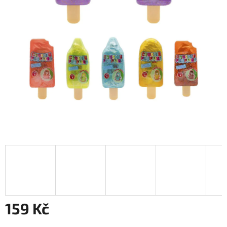
159 Kč
Měrná