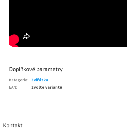
Doplňkové parametry
Kategorie
:
Zvířátka
EAN
:
Zvolte variantu
Z
á
p
a
Kontakt
t