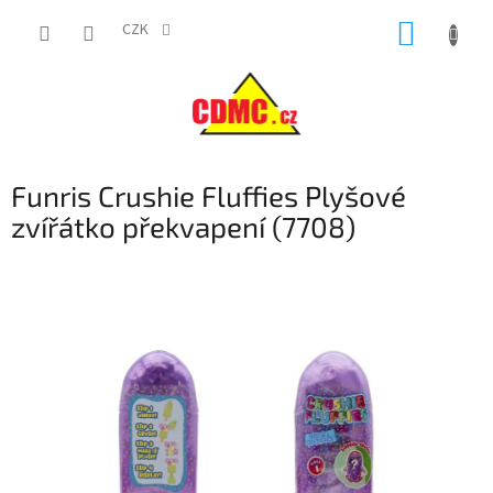
Přejít
NÁKUP
na
CZK
obsah
KOŠÍK
Funris Crushie Fluffies Plyšové
zvířátko překvapení (7708)