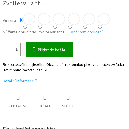
Zvolte variantu
cena:
Varianta
Můžeme doručit do:
Zvolte variantu
Možnosti doručení
Přidat do košíku
Rozbalte svého nejlepšího! Obsahuje 1 roztomilou plyšovou hračku zvířátka
uvnitř balení ve tvaru nanuku.
Detailní informace
ZEPTAT SE
HLÍDAT
SDÍLET
Související produkty