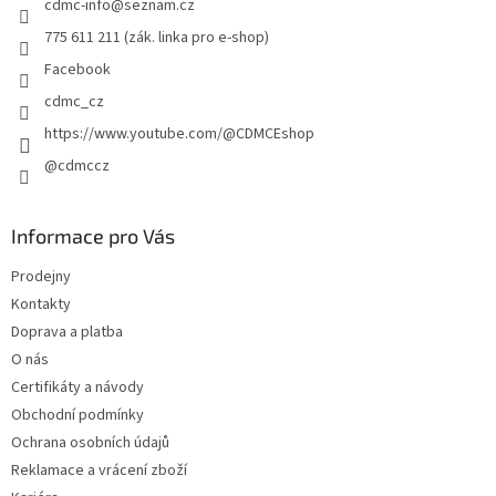
cdmc-info
@
seznam.cz
í
775 611 211 (zák. linka pro e-shop)
Facebook
cdmc_cz
https://www.youtube.com/@CDMCEshop
@cdmccz
Informace pro Vás
Prodejny
Kontakty
Doprava a platba
O nás
Certifikáty a návody
Obchodní podmínky
Ochrana osobních údajů
Reklamace a vrácení zboží