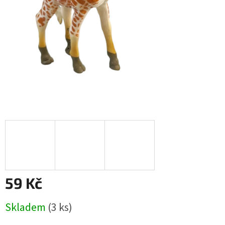
59 Kč
Měrná
Skladem
(
3 ks
)
cena: