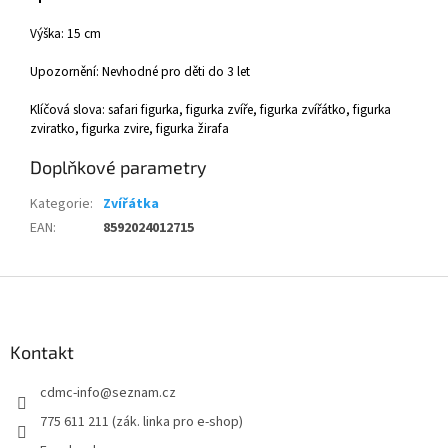
Výška: 15 cm
Upozornění: Nevhodné pro děti do 3 let
Klíčová slova: safari figurka, figurka zvíře, figurka zvířátko, figurka
zviratko, figurka zvire, figurka žirafa
Doplňkové parametry
Kategorie
:
Zvířátka
EAN
:
8592024012715
Z
á
p
a
Kontakt
t
cdmc-info
@
seznam.cz
í
775 611 211 (zák. linka pro e-shop)