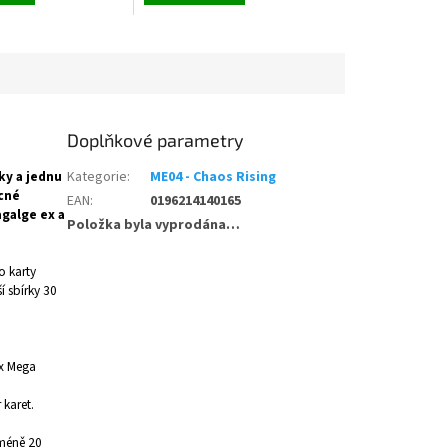
Doplňkové parametry
ky a jednu
Kategorie
:
ME04 - Chaos Rising
ocné
EAN
:
0196214140165
galge ex a
Položka byla vyprodána…
o karty
í sbírky 30
x Mega
 karet.
jméně 20