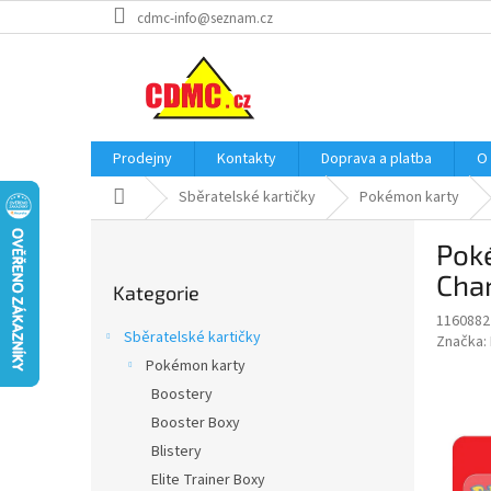
Přejít
cdmc-info@seznam.cz
na
obsah
Prodejny
Kontakty
Doprava a platba
O
Domů
Sběratelské kartičky
Pokémon karty
P
Poké
o
Přeskočit
s
Cha
Kategorie
kategorie
t
1160882
r
Sběratelské kartičky
Značka:
a
Pokémon karty
n
Boostery
n
í
Booster Boxy
p
Blistery
a
Elite Trainer Boxy