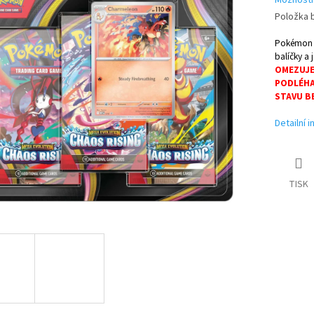
Možnosti
Položka 
Pokémon C
balíčky a 
OMEZUJE
PODLÉHA
STAVU B
Detailní 
TISK