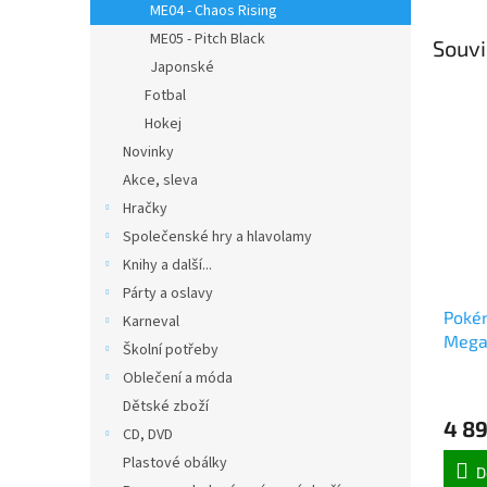
ME04 - Chaos Rising
ME05 - Pitch Black
Souvi
Japonské
Fotbal
Hokej
Novinky
Akce, sleva
Hračky
Společenské hry a hlavolamy
Knihy a další...
Párty a oslavy
Poké
Karneval
Mega
Školní potřeby
Risin
Oblečení a móda
Dětské zboží
4 89
CD, DVD
Plastové obálky
D