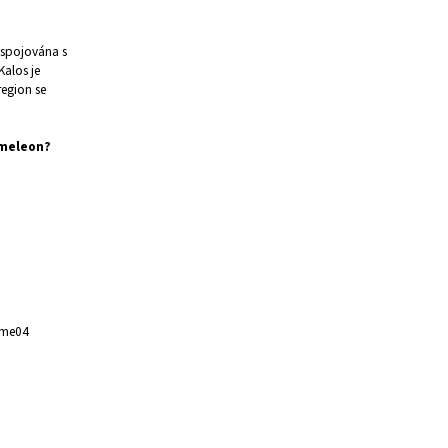
 spojována s
Kalos je
region se
rmeleon?
 me04