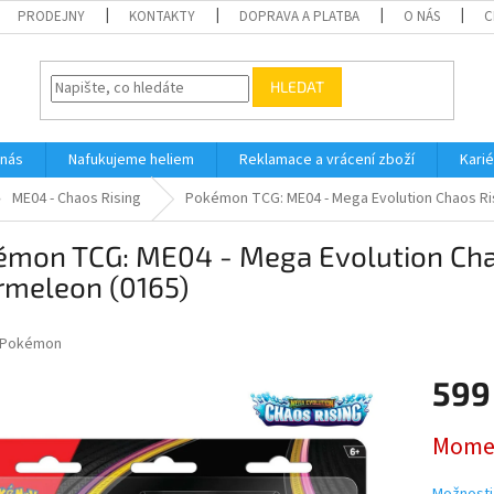
PRODEJNY
KONTAKTY
DOPRAVA A PLATBA
O NÁS
C
HLEDAT
 nás
Nafukujeme heliem
Reklamace a vrácení zboží
Karié
ME04 - Chaos Rising
Pokémon TCG: ME04 - Mega Evolution Chaos Risi
mon TCG: ME04 - Mega Evolution Chaos
rmeleon (0165)
Pokémon
599
Měrná
Momen
cena: