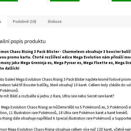
s
Podobné (16)
Diskuze
ailní popis produktu
mon Chaos Rising 3 Pack Blister - Charmeleon obsahuje 3 booster balíč
ovou promo kartu. Čtvrté rozšíření edice Mega Evolution nám přináší m
mony jako Mega Greninja ex, Mega Pyroar ex, Mega Floette ex, Mega Dra
o dalších!
to balení Mega Evolution Chaos Rising 3 Pack Blister najdete kromě foilové prom
eleon také tři Booster balíčky, které obsahují 10 karet. Celkem tedy získáte do vaš
t Pokémonů.
e mít štěstí a rozbalíte si jednu z Rare, Ultra rare nebo Secret rare karet?
ii Mega Evolution Chaos Rising
se můžeme těšit na 5 Pokémonů ex, 5 Pokémonů e
tion, 11 Illustration rare Pokémonů, 18 Ultra rare Pokémon karet a karet trenérů.
 Rising dále obsahuje například 6 Special illustration rare Pokémonů a Supporter
on Mega Evolution Chaos Rising obsahuje celkem více než 120 karet, včetně ne