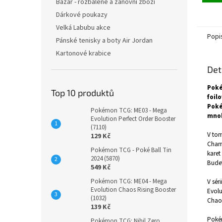
Bazar - rozbalené a zánovní zboží
Dárkové poukazy
Velká Labubu akce
Popi
Pánské tenisky a boty Air Jordan
Kartonové krabice
Det
Poké
Top 10 produktů
foil
Poké
Pokémon TCG: ME03 - Mega
mnoh
Evolution Perfect Order Booster
(7110)
V tom
129 Kč
Charm
Pokémon TCG - Poké Ball Tin
kare
2024 (5870)
Budet
549 Kč
Pokémon TCG: ME04 - Mega
V sér
Evolution Chaos Rising Booster
Evolu
(1032)
Chaos
139 Kč
Pokém
Pokémon TCG: Nihil Zero