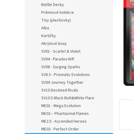
n
Battle Decky
e
Prémiové kolekce
l
Tiny (plechovky)
Alba
Kartičky
Akrylové boxy
SV01 - Scarlet & Violet
SV04 - Paradox Rift
SV08 - Surging Sparks
SV8.5 - Prismatic Evolutions
SV09 Journey Together
SV10 Destined Rivals
SV10.5 Black Bolt&White Flare
ME01 - Mega Evolution
ME02 – Phantasmal Flames
ME2.5 - Ascended Heroes
ME03 - Perfect Order