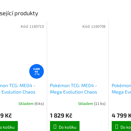
sející produkty
Kód:
1160710
Kód:
1160708
5 299
Kč
–7 %
mon TCG: ME04 -
Pokémon TCG: ME04 -
Pokémon
 Evolution Chaos
Mega Evolution Chaos
Mega Evo
g Booster Box (1049)
Rising Elite Trainer Box
Order Bo
Skladem
(
6 ks
)
Skladem
(
11 ks
)
(9954)
9 Kč
1 829 Kč
4 799 
o košíku
Do košíku
Do ko