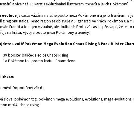
 trenérů a více než 35 karet s exkluzivními ilustracemi trenérů a jejich Pokémonů.
 evoluce
je často vázána na silné pouto mezi Pokémonem a jeho trenérem, a je
ií z regionu Kalos. Tento region se objevuje v 6. generaci ve hrách Pokémon X a Y. 
rován Francií a to nejen vizuálně, ale i kulturně. Proto vás asi nepřekvapí, že tento 
uje na krásu, vývoj a pouto mezi Pokémony a trenéry.
ajdete uvnitř Pokémon Mega Evolution Chaos Rising 3 Pack Blister Cha
3× booster balíček z edice Chaos Rising
1× Pokémon foil promo kartu - Charmeleon
ifikace:
ornění: Doporučený věk 6+
vá slova: pokémon tcg, pokémon mega evolutions, evolutions, mega evolutions,
mon me04, chaos rising