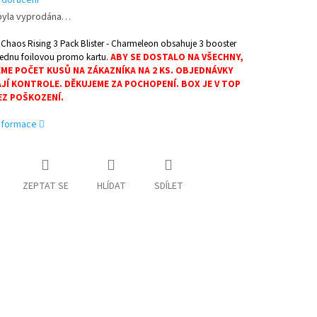
 doručení
byla vyprodána…
haos Rising 3 Pack Blister - Charmeleon obsahuje 3 booster
jednu foilovou promo kartu.
ABY SE DOSTALO NA VŠECHNY,
ME POČET KUSŮ NA ZÁKAZNÍKA NA 2 KS. OBJEDNÁVKY
JÍ KONTROLE. DĚKUJEME ZA POCHOPENÍ. BOX JE V TOP
EZ POŠKOZENÍ.
informace
ZEPTAT SE
HLÍDAT
SDÍLET