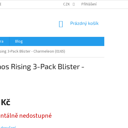
ERTIFIKÁTY A NÁVODY
OBCHODNÍ PODMÍNKY
CZK
Přihlášení
OCHRANA OSOBNÍCH 
NÁKUPNÍ
Prázdný košík
KOŠÍK
ra
Blog
ng 3-Pack Blister - Charmeleon (0165)
 Rising 3-Pack Blister -
 Kč
tálně nedostupné