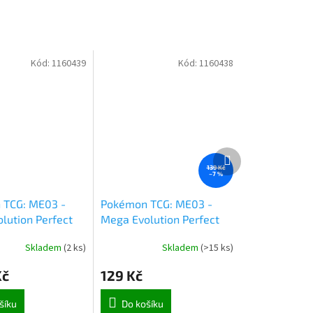
Kód:
1160439
Kód:
1160438
Další
produkt
139 Kč
–7 %
 TCG: ME03 -
Pokémon TCG: ME03 -
lution Perfect
Mega Evolution Perfect
oster Box (7127)
Order Booster (7110)
Skladem
(
2 ks
)
Skladem
(
>15 ks
)
Kč
129 Kč
šíku
Do košíku