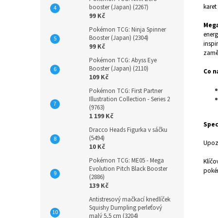
karet
booster (Japan) (2267)
99 Kč
Mega
Pokémon TCG: Ninja Spinner
energ
Booster (Japan) (2304)
inspi
99 Kč
zaměř
Pokémon TCG: Abyss Eye
Booster (Japan) (2110)
Co n
109 Kč
Pokémon TCG: First Partner
Illustration Collection - Series 2
(9763)
1 199 Kč
Spec
Dracco Heads Figurka v sáčku
(5494)
Upoz
10 Kč
Pokémon TCG: ME05 - Mega
Klíčo
Evolution Pitch Black Booster
poké
(2886)
139 Kč
Antistresový mačkací knedlíček
Squishy Dumpling perleťový
malý 5,5 cm (3204)